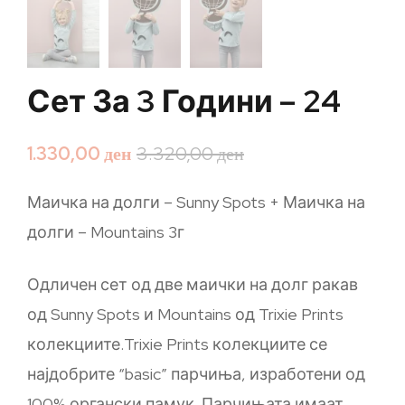
Сет За 3 Години – 24
1.330,00
ден
3.320,00
ден
Маичка на долги – Sunny Spots + Маичка на
долги – Mountains 3г
Одличен сет од две маички на долг ракав
од Sunny Spots и Mountains од Trixie Prints
колекциите.Trixie Prints колекциите се
најдобрите “basic” парчиња, изработени од
100% органски памук. Парчињата имаат