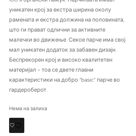
уникатен крој за екстра ширина околу
рамената и екстра должина на половината,
што ги прават одлични за активните
малечки во движење. Секое парче има свој
мал уникатен додаток за забавен дизајн.
Беспрекорен крој и високо квалитетен
материјал – тоа се двете главни
карактеристики на добро “basic” парче во
гардероберот.
Нема на залиха