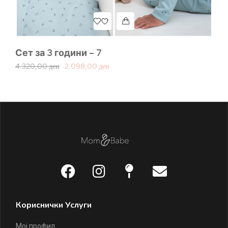
Сет за 3 години – 7
Се
4.320,00
ден
2.098,00
ден
2.
Кориснички Услуги
Мој профил