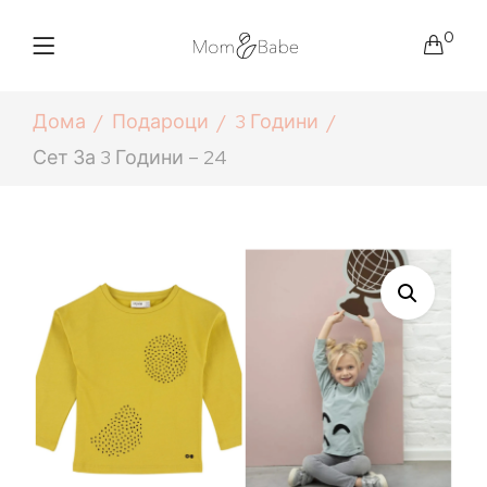
0
Дома
Подароци
3 Години
Сет За 3 Години – 24