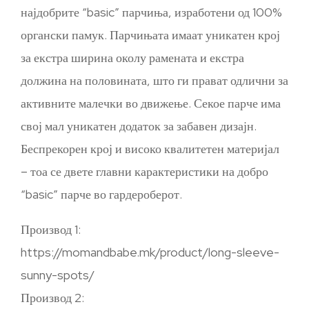
најдобрите “basic” парчиња, изработени од 100%
органски памук. Парчињата имаат уникатен крој
за екстра ширина околу рамената и екстра
должина на половината, што ги прават одлични за
активните малечки во движење. Секое парче има
свој мал уникатен додаток за забавен дизајн.
Беспрекорен крој и високо квалитетен материјал
– тоа се двете главни карактеристики на добро
“basic” парче во гардероберот.
Производ 1:
https://momandbabe.mk/product/long-sleeve-
sunny-spots/
Производ 2: