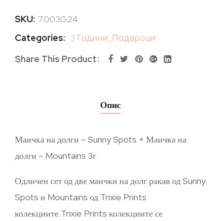
SKU:
7003G24
Categories:
3 Години
,
Подароци
Share This Product
Опис
Маичка на долги – Sunny Spots + Маичка на
долги – Mountains 3г
Одличен сет од две маички на долг ракав од Sunny
Spots и Mountains од Trixie Prints
колекциите.Trixie Prints колекциите се