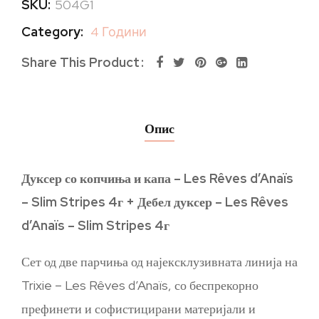
SKU:
504G1
Category:
4 Години
Share This Product
Опис
Дуксер со копчиња и капа – Les Rêves d’Anaïs
– Slim Stripes 4г + Дебел дуксер – Les Rêves
d’Anaïs – Slim Stripes 4г
Сет од две парчиња од најексклузивната линија на
Trixie – Les Rêves d’Anaïs, со беспрекорно
префинети и софистицирани материјали и