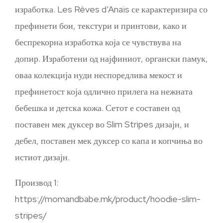
изработка. Les Rêves d’Anaïs се карактеризира со
префинети бои, текстури и принтови, како и
беспрекорна изработка која се чувствува на
допир. Изработени од најфиниот, органски памук,
оваа колекција нуди неспоредлива мекост и
префинетост која одлично прилега на нежната
бебешка и детска кожа. Сетот е составен од
поставен мек дуксер во Slim Stripes дизајн, и
дебел, поставен мек дуксер со капа и копчиња во
истиот дизајн.
Производ 1:
https://momandbabe.mk/product/hoodie-slim-
stripes/