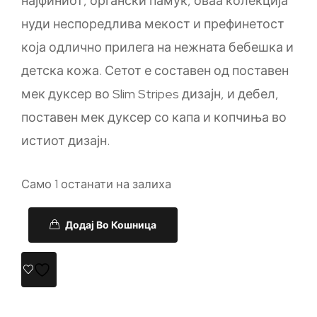
најфиниот, органски памук, оваа колекција
нуди неспоредлива мекост и префинетост
која одлично прилега на нежната бебешка и
детска кожа. Сетот е составен од поставен
мек дуксер во Slim Stripes дизајн, и дебел,
поставен мек дуксер со капа и копчиња во
истиот дизајн.
Само 1 останати на залиха
Додај Во Кошница