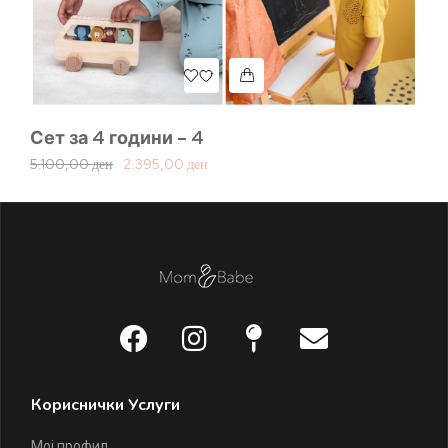
Сет за 4 години – 4
Се
5.100,00
ден
2.395,00
ден
5.
Кориснички Услуги
Мој профил