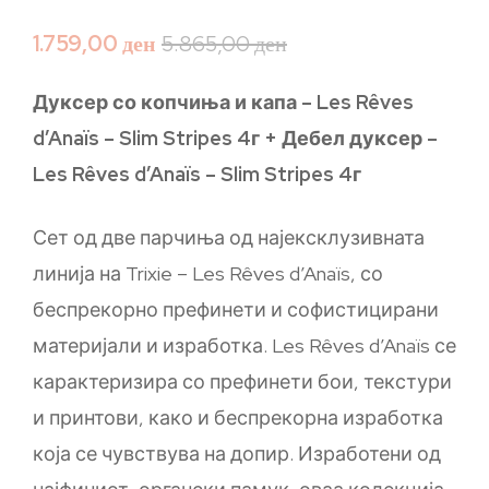
1.759,00
ден
5.865,00
ден
Дуксер со копчиња и капа – Les Rêves
d’Anaïs – Slim Stripes 4г + Дебел дуксер –
Les Rêves d’Anaïs – Slim Stripes 4г
Сет од две парчиња од најексклузивната
линија на Trixie – Les Rêves d’Anaïs, со
беспрекорно префинети и софистицирани
материјали и изработка. Les Rêves d’Anaïs се
карактеризира со префинети бои, текстури
и принтови, како и беспрекорна изработка
која се чувствува на допир. Изработени од