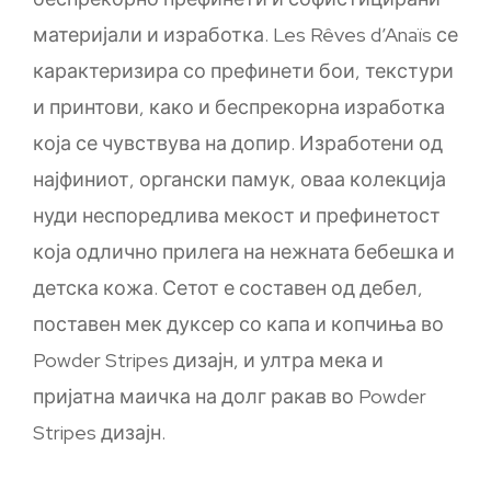
материјали и изработка. Les Rêves d’Anaïs се
карактеризира со префинети бои, текстури
и принтови, како и беспрекорна изработка
која се чувствува на допир. Изработени од
најфиниот, органски памук, оваа колекција
нуди неспоредлива мекост и префинетост
која одлично прилега на нежната бебешка и
детска кожа. Сетот е составен од дебел,
поставен мек дуксер со капа и копчиња во
Powder Stripes дизајн, и ултра мека и
пријатна маичка на долг ракав во Powder
Stripes дизајн.