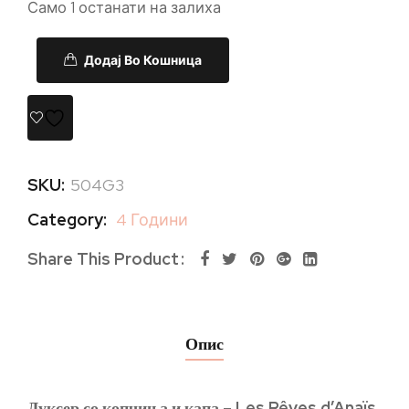
Само 1 останати на залиха
Додај Во Кошница
SKU:
504G3
Category:
4 Години
Share This Product
Опис
Дуксер со копчиња и капа – Les Rêves d’Anaïs