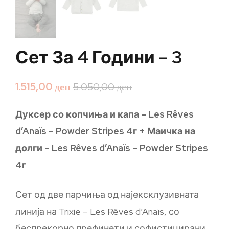
Сет За 4 Години – 3
1.515,00
ден
5.050,00
ден
Дуксер со копчиња и капа – Les Rêves
d’Anaïs – Powder Stripes 4г + Маичка на
долги – Les Rêves d’Anaïs – Powder Stripes
4г
Сет од две парчиња од најексклузивната
линија на Trixie – Les Rêves d’Anaïs, со
беспрекорно префинети и софистицирани