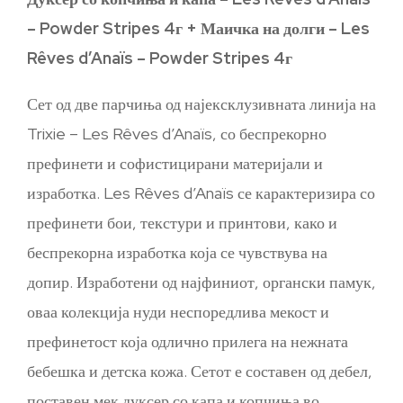
– Powder Stripes 4г + Маичка на долги – Les
Rêves d’Anaïs – Powder Stripes 4г
Сет од две парчиња од најексклузивната линија на
Trixie – Les Rêves d’Anaïs, со беспрекорно
префинети и софистицирани материјали и
изработка. Les Rêves d’Anaïs се карактеризира со
префинети бои, текстури и принтови, како и
беспрекорна изработка која се чувствува на
допир. Изработени од најфиниот, органски памук,
оваа колекција нуди неспоредлива мекост и
префинетост која одлично прилега на нежната
бебешка и детска кожа. Сетот е составен од дебел,
поставен мек дуксер со капа и копчиња во