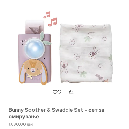
Bunny Soother & Swaddle Set – сет за
Sa
смирување
и
1.690,00
ден
2.