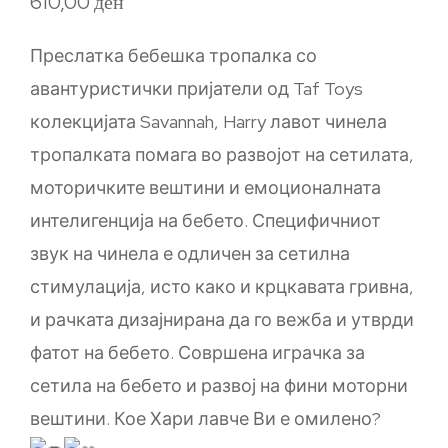
610,00
ден
Преслатка бебешка тропалка со
авантуристички пријатели од Taf Toys
колекцијата Savannah, Harry лавот чинела
тропалката помага во развојот на сетилата,
моторичките вештини и емоционалната
интелигенција на бебето. Специфичниот
звук на чинела е одличен за сетилна
стимулација, исто како и крцкавата гривна,
и рачката дизајнирана да го вежба и утврди
фатот на бебето. Совршена играчка за
сетила на бебето и развој на фини моторни
вештини. Кое Хари лавче Ви е омилено?