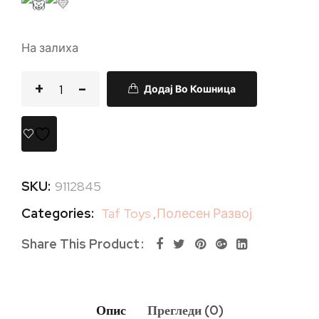
На залиха
Додај Во Кошница
SKU:
9112845
Categories:
Taf Toys
,
Полесен Развој
Share This Product
Опис
Прегледи (0)