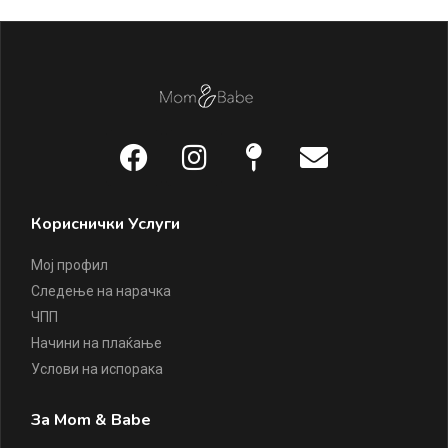
Кориснички Услуги
Мој профил
Следење на нарачка
ЧПП
Начини на плаќање
Услови на испорака
За Mom & Babe