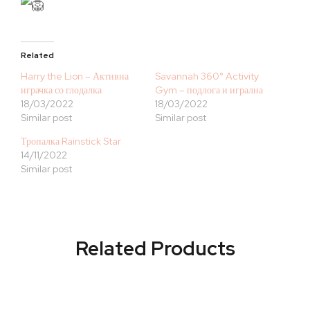
Related
Harry the Lion – Активна
Savannah 360° Activity
играчка со глодалка
Gym – подлога и игрална
18/03/2022
18/03/2022
Similar post
Similar post
Тропалка Rainstick Star
14/11/2022
Similar post
Related Products