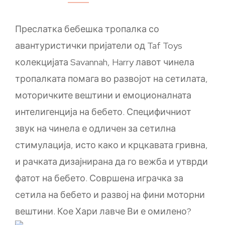
Преслатка бебешка тропалка со
авантуристички пријатели од Taf Toys
колекцијата Savannah, Harry лавот чинела
тропалката помага во развојот на сетилата,
моторичките вештини и емоционалната
интелигенција на бебето. Специфичниот
звук на чинела е одличен за сетилна
стимулација, исто како и крцкавата гривна,
и рачката дизајнирана да го вежба и утврди
фатот на бебето. Совршена играчка за
сетила на бебето и развој на фини моторни
вештини. Кое Хари лавче Ви е омилено?