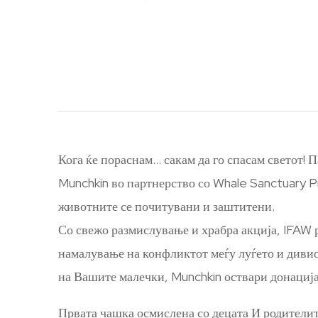
Кога ќе пораснам… сакам да го спасам светот! П
Munchkin во партнерство со Whale Sanctuary Pro
животните се почитувани и заштитени.
Со свежо размислување и храбра акција, IFAW 
намалување на конфликтот меѓу луѓето и дивио
на Вашите малечки, Munchkin оствари донација
Првата чашка осмислена со децата И родителит