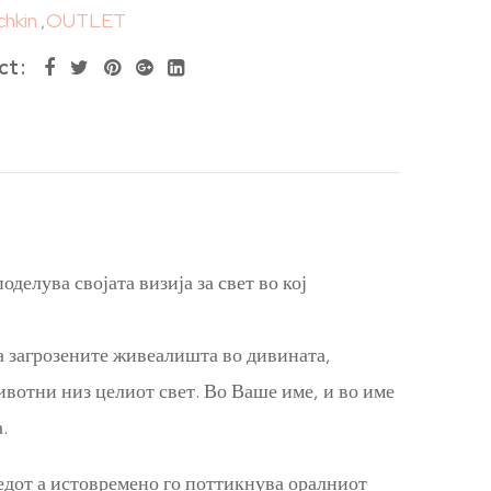
hkin
,
OUTLET
ct
делува својата визија за свет во кој
а загрозените живеалишта во дивината,
вотни низ целиот свет. Во Ваше име, и во име
.
едот а истовремено го поттикнува оралниот