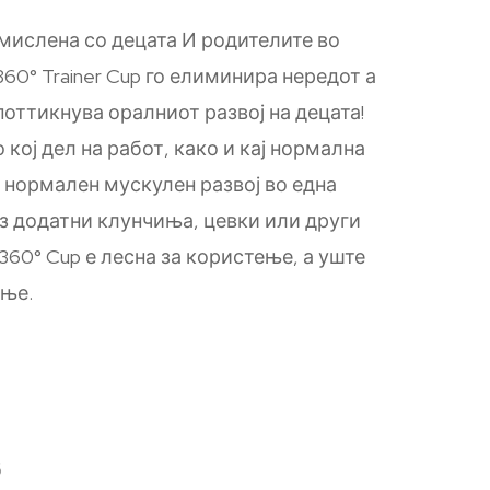
мислена со децата И родителите во
 360° Trainer Cup го елиминира нередот а
оттикнува оралниот развој на децата!
кој дел на работ, како и кај нормална
а нормален мускулен развој во една
ез додатни клунчиња, цевки или други
 360° Cup е лесна за користење, а уште
ење.
6