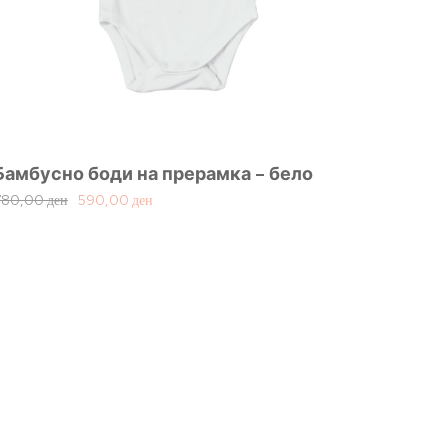
Бамбусно боди на прерамка – бело
780,00
ден
590,00
ден
Ланче
1.050,