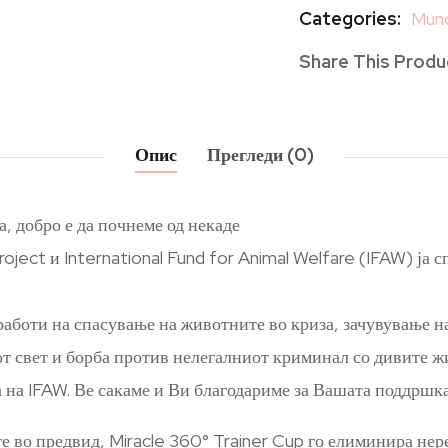
Categories:
Munc
Share This Produ
Опис
Прегледи (0)
а, добро е да почнеме од некаде
ject и International Fund for Animal Welfare (IFAW) ја спо
работи на спасување на животните во криза, зачувување н
т свет и борба против нелегалниот криминал со дивите жи
 на IFAW. Ве сакаме и Ви благодариме за Вашата поддршка
е во предвид, Miracle 360° Trainer Cup го елиминира нер