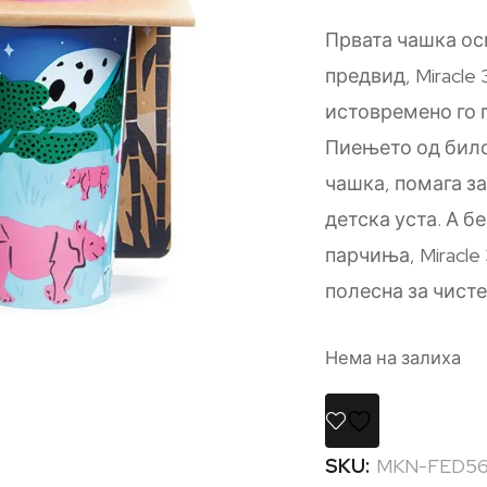
Првата чашка ос
предвид, Miracle
истовремено го п
Пиењето од било 
чашка, помага з
детска уста. А б
парчиња, Miracle
полесна за чист
Нема на залиха
SKU:
MKN-FED5