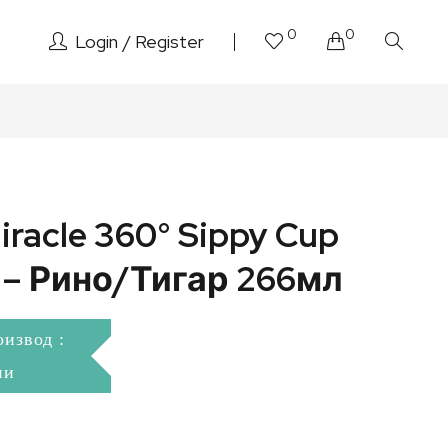
0
0
Login
Register
racle 360° Sippy Cup
 – Рино/Тигар 266мл
оизвод :
ни