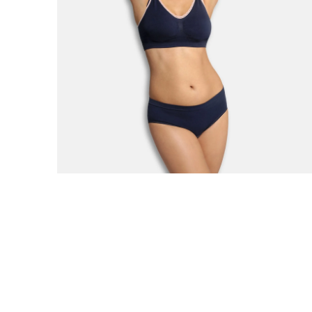
Deluxe чипкан градник за бременост и
доење Original – Blue/Pink
2.160,00
ден