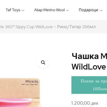
Taf Toys
Aliap Merino Wool
Подароци
Игрални & Подлоги – Baby Gyms
Термо Торбици & Футроли
Термички Садови За Храна
Бањарки & Пешкири
le 360° Sippy Cup WildLove – Рино/Тигар 266мл
Чашка Mi
WildLove
Поени за пр
10Пое
1.200,00
ден