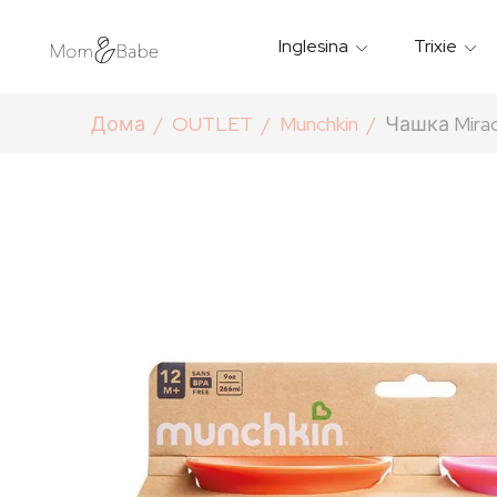
Inglesina
Trixie
Термички Садови За Храна
Мантилчиња За Дожд
Дома
OUTLET
Munchkin
Чашка Mirac