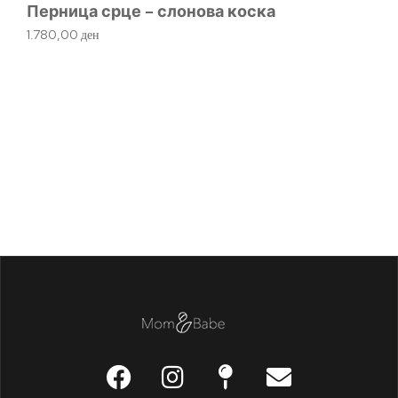
Перница срце – слонова коска
1.780,00
ден
Др
61