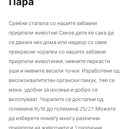
Пара
Среќни стапала со нашите забавни
пријатели животни! Секое дете ќе сака да
се движи низ дома или надвор со овие
прекрасни чорапки со нашите забавни
пријатели животинки, нивните перкасти
уши и нивните весели точки. Изработени од
висококвалитетен органски памук, тие се
меки, удобни за носење и добро се
вклопуваат. Чорапите се достапни од
големина 16/18 до големина 25/27. Можете
да изберете помеѓу многу различни
пријатели на животните и 3 различни