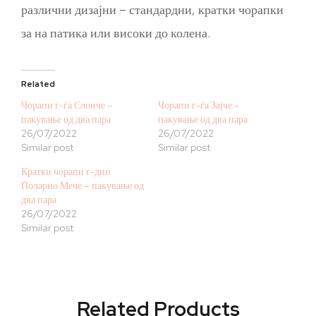
различни дизајни – стандардни, кратки чорапки
за на патика или високи до колена.
Related
Чорапи г-ѓа Слонче –
Чорапи г-ѓа Зајче –
пакување од два пара
пакување од два пара
26/07/2022
26/07/2022
Similar post
Similar post
Кратки чорапи г-дин
Поларно Мече – пакување од
два пара
26/07/2022
Similar post
Related Products