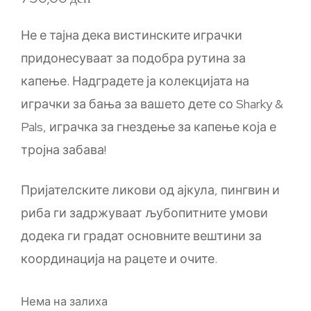
Не е тајна дека вистинските играчки
придонесуваат за подобра рутина за
капење. Надградете ја колекцијата на
играчки за бања за вашето дете со Sharky &
Pals, играчка за гнездење за капење која е
тројна забава!
Пријателските ликови од ајкула, пингвин и
риба ги задржуваат љубопитните умови
додека ги градат основните вештини за
координација на рацете и очите.
Нема на залиха