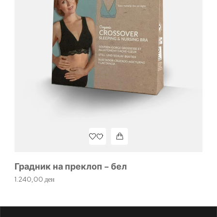
Ла
1.
Градник на преклоп – бел
1.240,00
ден