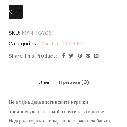
SKU:
MKN-TOY06
Categories:
Munchkin
,
OUTLET
Share This Product
Опис
Прегледи (0)
Не е тајна дека вистинските играчки
придонесуваат за подобра рутина за капење.
Надградете ја колекцијата на играчки за бања за