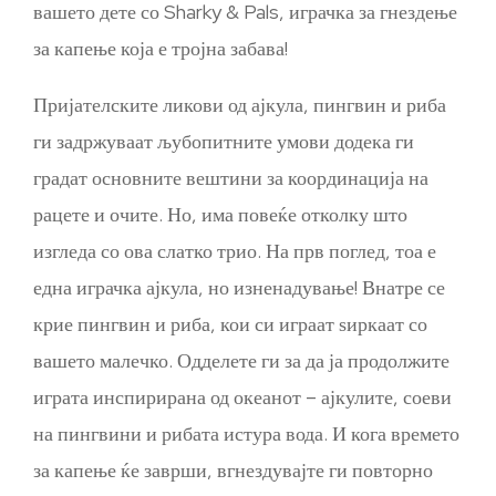
вашето дете со Sharky & Pals, играчка за гнездење
за капење која е тројна забава!
Пријателските ликови од ајкула, пингвин и риба
ги задржуваат љубопитните умови додека ги
градат основните вештини за координација на
рацете и очите. Но, има повеќе отколку што
изгледа со ова слатко трио. На прв поглед, тоа е
една играчка ајкула, но изненадување! Внатре се
крие пингвин и риба, кои си играат ѕиркаат со
вашето малечко. Одделете ги за да ја продолжите
играта инспирирана од океанот – ајкулите, соеви
на пингвини и рибата истура вода. И кога времето
за капење ќе заврши, вгнездувајте ги повторно