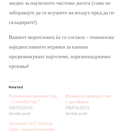
заедно за најлесното чистење досега (само не
заборавајте да се исушите на воздух пред да ги
складирате!).
Вашиот морепловец ќе се согласи – понекогаш
наједноставните играчки за капење
предизвикуваат најголемо, најизненадувачко
прскање!
Related
Рипчиња кои менуваат боја
Играчка од природна гума –
– ColorMix Fish™
г-дин Манки
08/03/2022
08/03/2022
Similar post
Similar post
Savannah 360° Activity
Gym – подлога и игрална