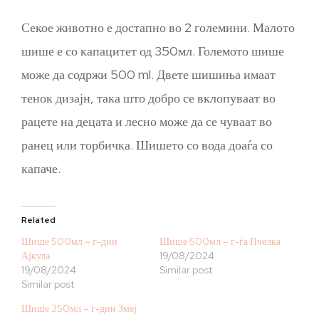
Секое животно е достапно во 2 големини. Малото
шише е со капацитет од 350мл. Големото шише
може да содржи 500 ml. Двете шишиња имаат
тенок дизајн, така што добро се вклопуваат во
рацете на децата и лесно може да се чуваат во
ранец или торбичка. Шишето со вода доаѓа со
капаче.
Related
Шише 500мл – г-дин
Шише 500мл – г-ѓа Пчелка
Ајкула
19/08/2024
19/08/2024
Similar post
Similar post
Шише 350мл – г-дин Змеј