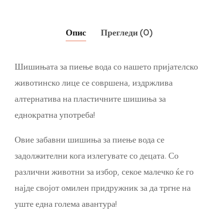
Опис
Прегледи (0)
Шишињата за пиење вода со нашето пријателско
животинско лице се совршена, издржлива
алтернатива на пластичните шишиња за
еднократна употреба!
Овие забавни шишиња за пиење вода се
задолжителни кога излегувате со децата. Со
различни животни за избор, секое малечко ќе го
најде својот омилен придружник за да тргне на
уште една голема авантура!