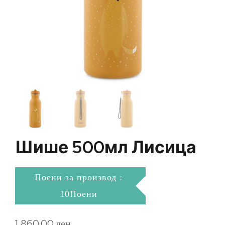
Шише 500мл Лисица
Поени за производ :
10Поени
1.860,00
ден