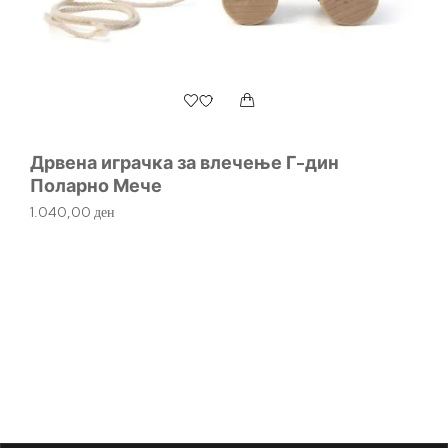
Дрвена играчка за влечење Г-дин
Поларно Мече
1.040,00
ден
К
К
80