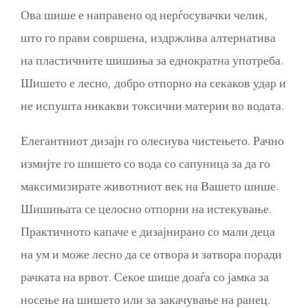
Ова шише е направено од нерѓосувачки челик,
што го прави совршена, издржлива алтернатива
на пластичните шишиња за еднократна употреба.
Шишето е лесно, добро отпорно на секаков удар и
не испушта никакви токсични материи во водата.
Елегантниот дизајн го олеснува чистењето. Рачно
измијте го шишето со вода со сапуница за да го
максимизирате животниот век на Вашето шише.
Шишињата се целосно отпорни на истекување.
Практичното капаче е дизајнирано со мали деца
на ум и може лесно да се отвора и затвора поради
рачката на врвот. Секое шише доаѓа со јамка за
носење на шишето или за закачување на ранец.