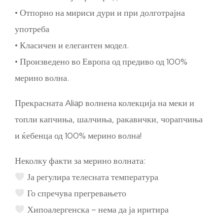
• Отпорно на мириси дури и при долготрајна
употреба
• Класичен и елегантен модел.
• Произведено во Европа од предиво од 100%
мерино волна.
Прекрасната Aliap волнена колекција на меки и
топли капчиња, шалчиња, ракавички, чорапчиња
и ќебенца од 100% мерино волна!
Неколку факти за мерино волната:
Ја регулира телесната температура
Го спречува прегревањето
Хипоалергенска – нема да ја иритира