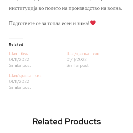
институција во полето на производство на волна.
Подгответе се за топла есен и зима!
Related
Шал – беж
Шал/крагња – син
01/11/2022
01/11/2022
Similar post
Similar post
Шал/крагња – сив
01/11/2022
Similar post
Related Products