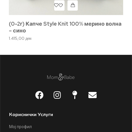
(0-2г) Капче Style Knit 100% мерино волна
Чо
– сино
86
1.415,00
ден
Кориснички Услуги
Мој профил