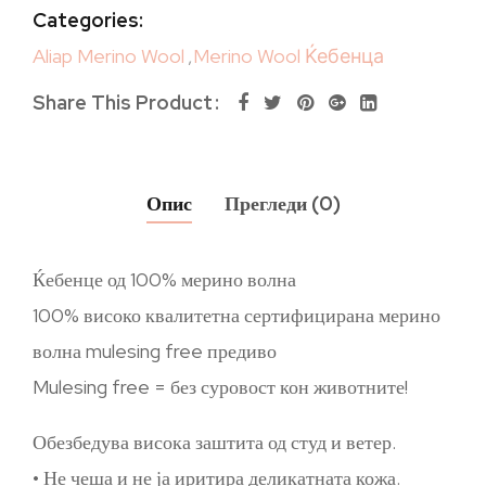
Categories:
Aliap Merino Wool
,
Merino Wool Ќебенца
Share This Product
Опис
Прегледи (0)
Ќебенце од 100% мерино волна
100% високо квалитетна сертифицирана мерино
волна mulesing free предиво
Mulesing free = без суровост кон животните!
Обезбедува висока заштита од студ и ветер.
• Не чеша и не ја иритира деликатната кожа.