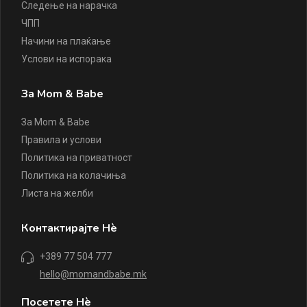
Следење на нарачка
ЧПП
Начини на плаќање
Услови на испорака
За Mom & Babe
За Mom & Babe
Правила и услови
Политика на приватност
Политика на колачиња
Листа на желби
Контактирајте Нè
+389 77 504 777
hello@momandbabe.mk
Посетете Нè