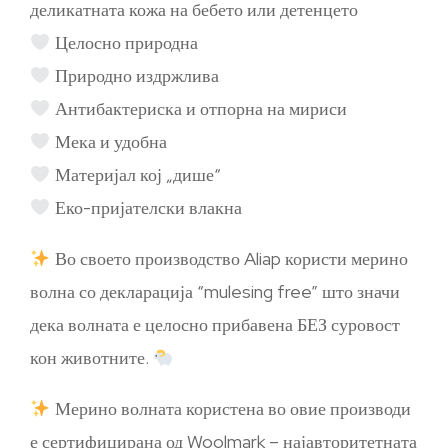
деликатната кожа на бебето или детенцето
Целосно природна
Природно издржлива
Антибактериска и отпорна на мириси
Мека и удобна
Материјал кој „дише“
Еко-пријателски влакна
Во своето производство Aliap користи мерино
волна со декларација “mulesing free” што значи
дека волната е целосно прибавена БЕЗ суровост
кон животните.
Мерино волната користена во овие производи
е сертифицирана од Woolmark – најавторитетната