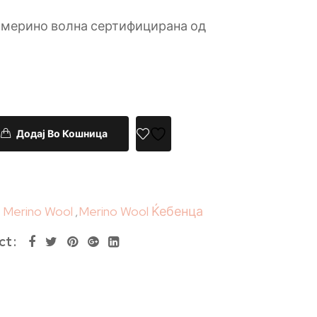
 мерино волна сертифицирана од
Додај Во Кошница
p Merino Wool
,
Merino Wool Ќебенца
ct