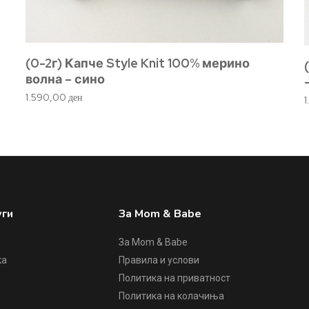
(0-2г) Капче Style Knit 100% мерино
волна – сино
1.590,00
ден
уги
За Mom & Babe
За Mom & Babe
ка
Правила и услови
Политика на приватност
е
Политика на колачиња