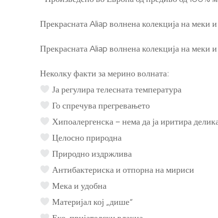
Прекрасната Aliap волнена колекција на меки 
Прекрасната Aliap волнена колекција на меки 
Неколку факти за мерино волната:
Ја регулира телесната температура
Го спречува прегревањето
Хипоалергенска – нема да ја иритира делика
Целосно природна
Природно издржлива
Антибактериска и отпорна на мириси
Мека и удобна
Материјал кој „дише“
Еко-пријателски влакна