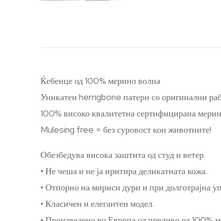
Ќебенце од 100% мерино волна
Уникатен herrigbone патерн со оригинални ра
100% високо квалитетна сертифицирана мерин
Mulesing free = без суровост кон животните!
Обезбедува висока заштита од студ и ветер.
• Не чеша и не ја иритира деликатната кожа.
• Отпорно на мириси дури и при долготрајна у
• Класичен и елегантен модел.
• Произведено во Европа од предиво од 100% м