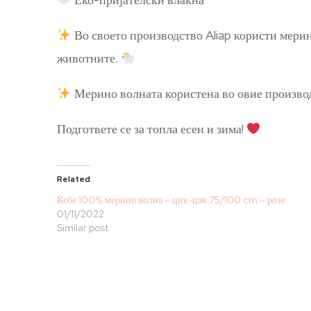
Во своето производство Aliap користи мерин
животните.
Мерино волната користена во овие производ
Подгответе се за топла есен и зима!
Related
Ќебе 100% мерино волна – цик-цак 75/100 cm – розе
01/11/2022
Similar post