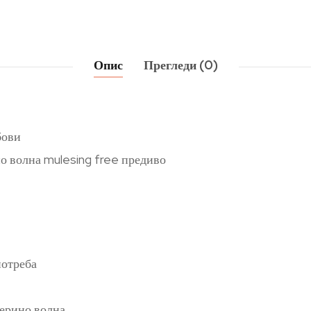
Опис
Прегледи (0)
бови
о волна mulesing free предиво
потреба
ерино волна.