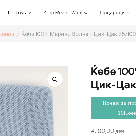
Taf Toys
Aliap Merino Wool
Подароци
Игрални & Подлоги – Baby Gyms
Термо Торбици & Футроли
Термички Садови За Храна
Бањарки & Пешкири
ебенца
Ќебе 100% Мерино Волна – Цик-Цак 75/100
Ќебе 10
Цик-Цак
Поени за пр
10Пое
4.180,00
ден