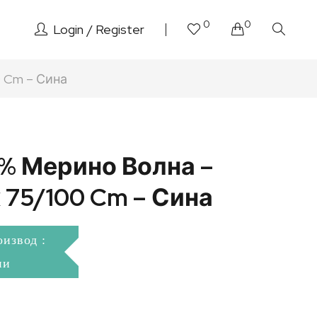
0
0
Login
Register
 Cm – Сина
0% Мерино Волна –
 75/100 Cm – Сина
оизвод :
ни