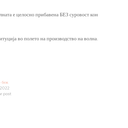
олната е целосно прибавена БЕЗ суровост кон
туција во полето на производство на волна.
– беж
/2022
ar post