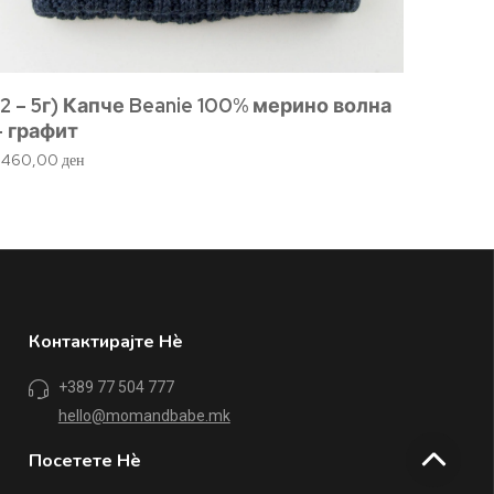
(2 – 5г) Капче Beanie 100% мерино волна
– графит
1.460,00
ден
Контактирајте Нè
+389 77 504 777
hello@momandbabe.mk
Посетете Нè