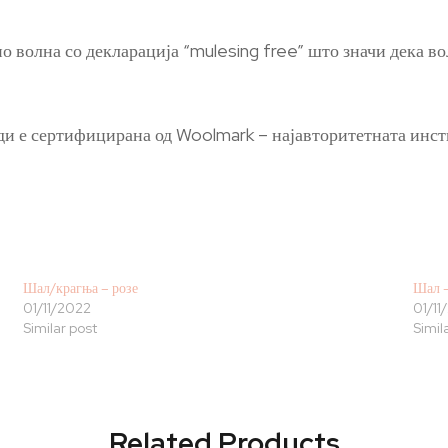
о волна со декларација “mulesing free” што значи дека в
и е сертифицирана од Woolmark – најавторитетната инсти
Шал/крагња – розе
Шал 
01/11/2022
01/11
Similar post
Simil
Related Products