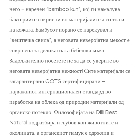
него – наречен “bamboo kun”, кој ги намалува
бактериите сокриени во материјалите а со тоа и
на кожата. Бамбусот порано се нарекувал и
“вештачка свила”, а неговата неверојатна мекост е
совршена за деликатната бебешка кожа.
Задолжително посетете не за да се уверите во
неговата неверојатна нежност! Сите материјали се
загарантирано GOTS сертифицирани –
најважниот интернационален стандард во
изработка на облека од природни материјали од
органско потекло. Филозофијата на Dilli Best
Natural подразбира и љубов кон животните и
околината, а органскиот памук е одржлив и