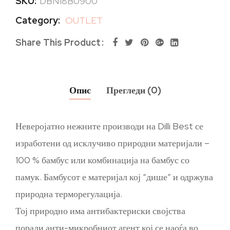
SKU:
DBN18B0900
Category:
OUTLET
Share This Product
Опис
Прегледи (0)
Неверојатно нежните производи на Dilli Best се
изработени од исклучиво природни материјали –
100 % бамбус или комбинација на бамбус со
памук. Бамбусот е материјал кој “дише” и одржува
природна терморегулација.
Тој природно има антибактериски својства
поради анти-микробниот агент кој се наоѓа во