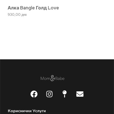
Алка Bangle Голд Love
930,00
ден
К
15
Кориснички Услуги