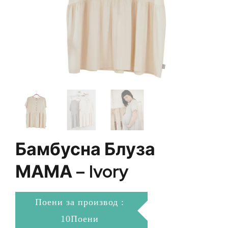
Бамбусна Блуза
МАМА – Ivory
Поени за производ :
10Поени