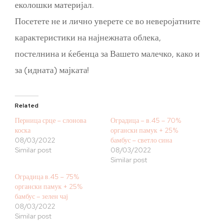
еколошки материјал.
Посетете не и лично уверете се во неверојатните
карактеристики на најнежната облека,
постелнина и ќебенца за Вашето малечко, како и
за (идната) мајката!
Related
Перница срце – слонова
Оградица – в.45 – 70%
коска
органски памук + 25%
08/03/2022
бамбус – светло сина
Similar post
08/03/2022
Similar post
Оградица в.45 – 75%
органски памук + 25%
бамбус – зелен чај
08/03/2022
Similar post