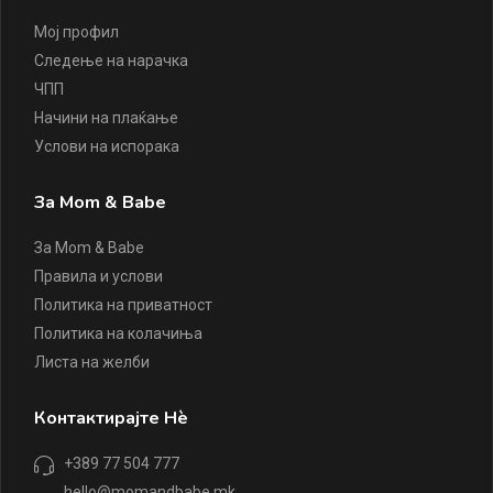
Мој профил
Следење на нарачка
ЧПП
Начини на плаќање
Услови на испорака
За Mom & Babe
За Mom & Babe
Правила и услови
Политика на приватност
Политика на колачиња
Листа на желби
Контактирајте Нè
+389 77 504 777
hello@momandbabe.mk