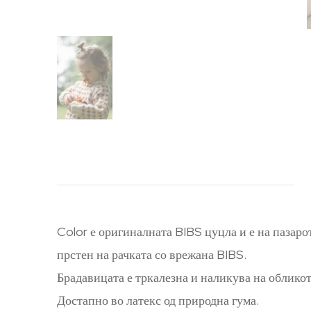
Color е оригиналната BIBS цуцла и е на пазар
прстен на рачката со врежана BIBS.
Брадавицата е тркалезна и наликува на обликот
Достапно во латекс од природна гума.