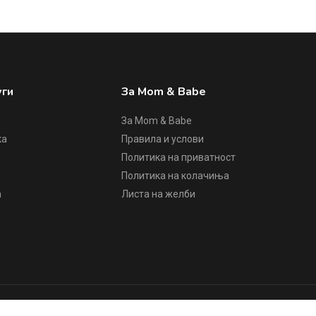
уги
За Mom & Babe
За Mom & Babe
ка
Правила и услови
Политика на приватност
е
Политика на колачиња
а
Листа на желби