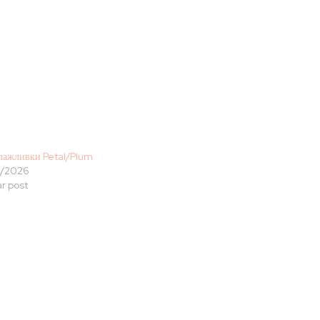
лажливки Petal/Plum
4/2026
ar post