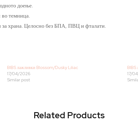
одното доење.
и во темница.
 за храна. Целосно без БПА, ПВЦ и фталати.
BIBS лажливки Blossom/Dusky Liliac
BIBS 
17/04/2026
17/0
Similar post
Simil
Related Products