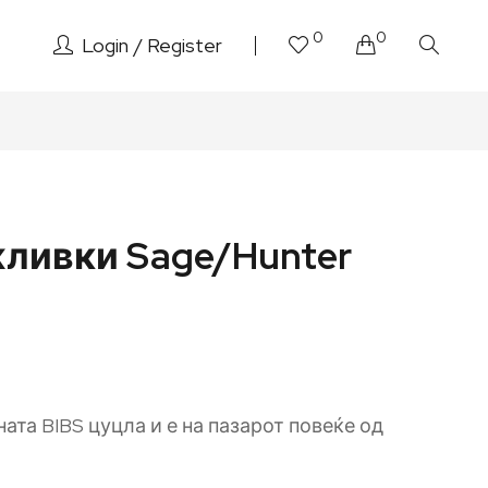
0
0
Login
Register
жливки Sage/Hunter
ната BIBS цуцла и е на пазарот повеќе од