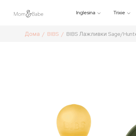
Inglesina
Trixie
Термички Садови За Храна
Мантилчиња За Дожд
Дома
BIBS
BIBS Лажливки Sage/Hunt