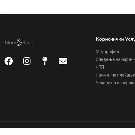
Кориснички Усл
Мој профил
Следење на нарач
ЧПП
Начини на плаќањ
Услови на испорак