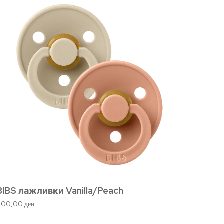
BIBS лажливки Vanilla/Peach
BIBS 
600,00
ден
1.040,