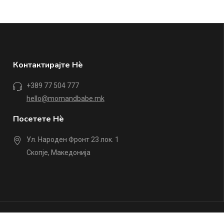
Контактирајте Нè
+389 77 504 777
hello@momandbabe.mk
Посетете Нè
Ул. Народен Фронт 23 лок. 1
Скопје, Македонија