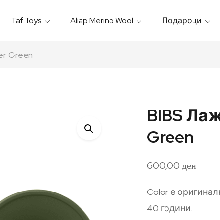
Taf Toys
Aliap Merino Wool
Подароци
Игрални & Подлоги – Baby Gyms
Термо Торбици & Футроли
Термички Садови За Храна
Бањарки & Пешкири
er Green
BIBS Ла
Green
600,00
ден
Color е оригинал
40 години.