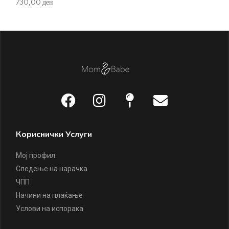
730,00
ден
60
Кориснички Услуги
Мој профил
Следење на нарачка
ЧПП
Начини на плаќање
Услови на испорака