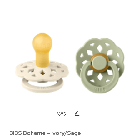
BIBS Boheme – Ivory/Sage
BI