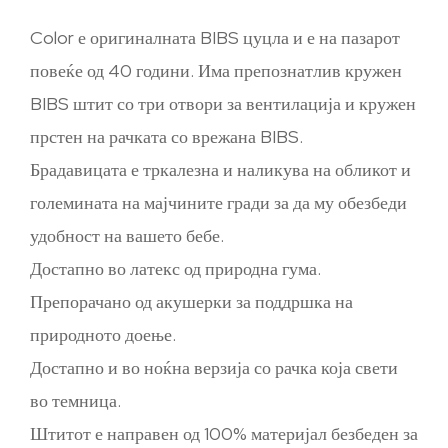
Color е оригиналната BIBS цуцла и е на пазарот
повеќе од 40 години. Има препознатлив кружен
BIBS штит со три отвори за вентилација и кружен
прстен на рачката со врежана BIBS.
Брадавицата е тркалезна и наликува на обликот и
големината на мајчините гради за да му обезбеди
удобност на вашето бебе.
Достапно во латекс од природна гума.
Препорачано од акушерки за поддршка на
природното доење.
Достапно и во ноќна верзија со рачка која свети
во темница.
Штитот е направен од 100% материјал безбеден за