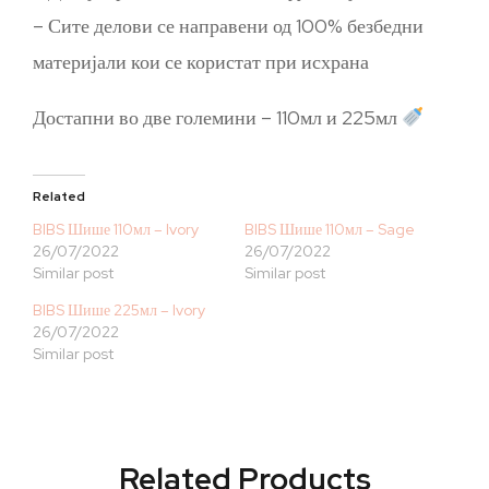
– Сите делови се направени од 100% безбедни
материјали кои се користат при исхрана
Достапни во две големини – 110мл и 225мл
Related
BIBS Шише 110мл – Ivory
BIBS Шише 110мл – Sage
26/07/2022
26/07/2022
Similar post
Similar post
BIBS Шише 225мл – Ivory
26/07/2022
Similar post
Related Products