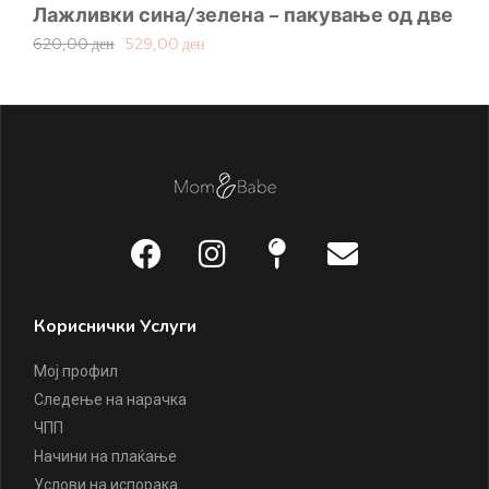
Лажливки сина/зелена – пакување од две
BI
620,00
ден
529,00
ден
1.
Кориснички Услуги
Мој профил
Следење на нарачка
ЧПП
Начини на плаќање
Услови на испорака