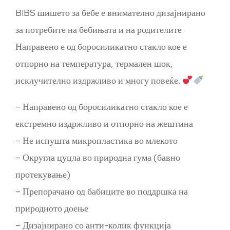
BIBS шишето за бебе е внимателно дизајнирано
за потребите на бебињата и на родителите.
Направено е од боросиликатно стакло кое е
отпорно на температура, термален шок,
исклучително издржливо и многу повеќе.
– Направено од боросиликатно стакло кое е
екстремно издржливо и отпорно на жештина
– Не испушта микропластика во млекото
– Округла цуцла во природна гума (бавно
протекување)
– Препорачано од бабиците во поддршка на
природното доење
– Дизајнирано со анти-колик функција