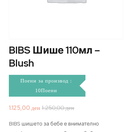
BIBS Шише 110мл –
Blush
Поени за производ :
10Поени
1.125,00
ден
1.250,00
ден
BIBS шишето за бебе е внимателно