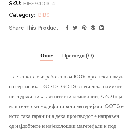
SKU:
BIBS9401104
Category:
BIBS
Share This Product
Опис
Прегледи (0)
Плетенката е изработена од 100% органски памук
со сертификат GOTS. GOTS значи дека памукот
не содржи никакви штетни хемикалии, AZO боја
или генетски модифицирани материјали. GOTS е
исто така гаранција дека производот е направен
од најдобрите и најеколошки материјали и под