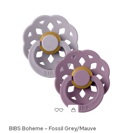
BIBS Boheme – Fossil Grey/Mauve
Л