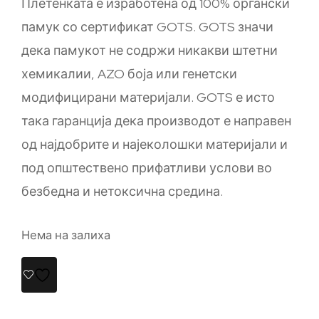
Плетенката е изработена од 100% органски
памук со сертификат GOTS. GOTS значи
дека памукот не содржи никакви штетни
хемикалии, AZO боја или генетски
модифицирани материјали. GOTS е исто
така гаранција дека производот е направен
од најдобрите и најеколошки материјали и
под општествено прифатливи услови во
безбедна и нетоксична средина.
Нема на залиха