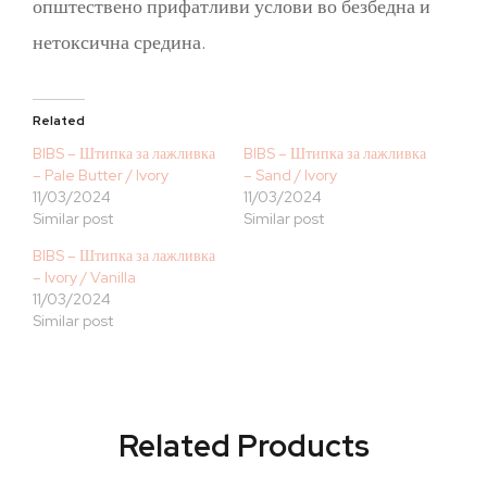
општествено прифатливи услови во безбедна и
нетоксична средина.
Related
BIBS – Штипка за лажливка
BIBS – Штипка за лажливка
– Pale Butter / Ivory
– Sand / Ivory
11/03/2024
11/03/2024
Similar post
Similar post
BIBS – Штипка за лажливка
– Ivory / Vanilla
11/03/2024
Similar post
Related Products