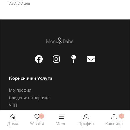
730,00
ден
69
Кориснички Услуги
Мој профил
Следење на нарачка
ЧПП
Начини на плаќање
0
0
Услови на испорака
Дома
Wishlist
Menu
Профил
Кошница