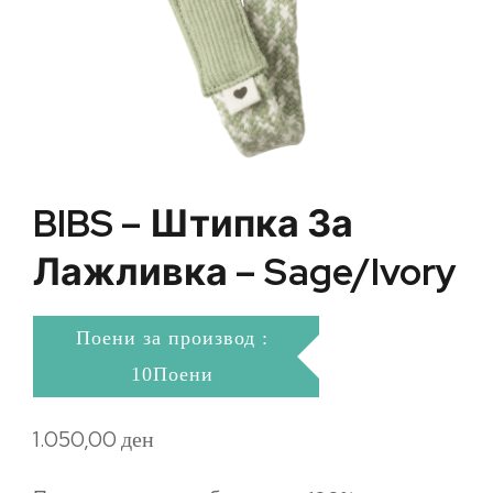
BIBS – Штипка За
Лажливка – Sage/Ivory
Поени за производ :
10Поени
1.050,00
ден