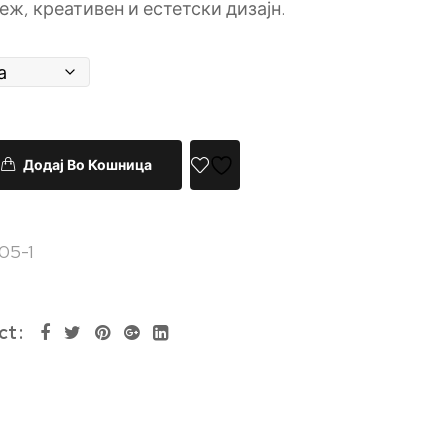
веж, креативен и естетски дизајн.
Додај Во Кошница
05-1
ct