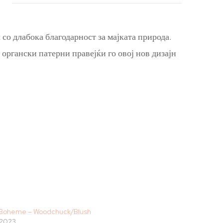
о длабока благодарност за мајката природа.
органски патерни правејќи го овој нов дизајн
 Boheme – Woodchuck/Blush
/2023