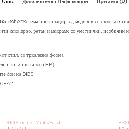
Опис
Дополнителни Информации
Прегледи (0)
IBS Boheme зема инспирација од модерниот боемски стил с
ти како дрво, ратан и макраме со уметнички, необични и 
от стил, со тркалезна форма
беден полипропилен (PP)
ите бои на BIBS
400+A2
BIBS Boheme – Vanilla/Peach
BIBS
11/01/2023
11/01