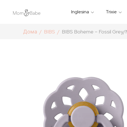
Inglesina
Trixie
Термички Садови За Храна
Мантилчиња За Дожд
Дома
BIBS
BIBS Boheme – Fossil Grey