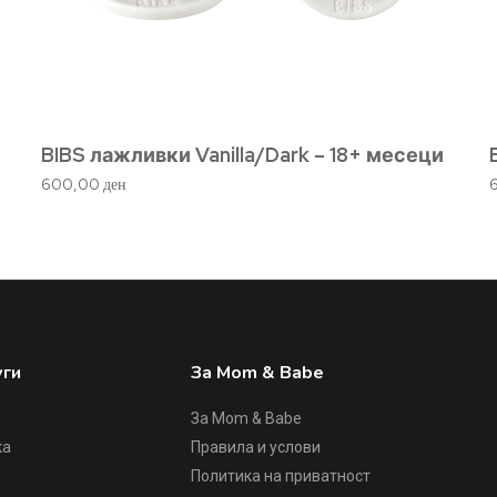
BIBS лажливки Vanilla/Dark – 18+ месеци
600,00
ден
уги
За Mom & Babe
За Mom & Babe
ка
Правила и услови
Политика на приватност