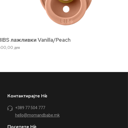
BIBS лажливки Vanilla/Peach
BIBS 
600,00
ден
600,0
Контактирајте Нè
+389 77 504 777
hello@momandbabe.mk
Посетете Нè