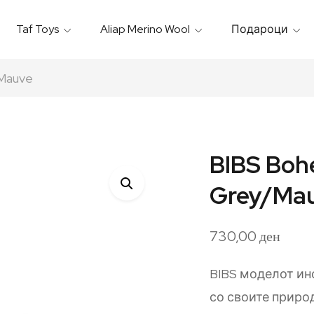
Taf Toys
Aliap Merino Wool
Подароци
Игрални & Подлоги – Baby Gyms
Термо Торбици & Футроли
Термички Садови За Храна
Бањарки & Пешкири
/Mauve
BIBS Bohe
Grey/Ma
730,00
ден
BIBS моделот ин
со своите приро