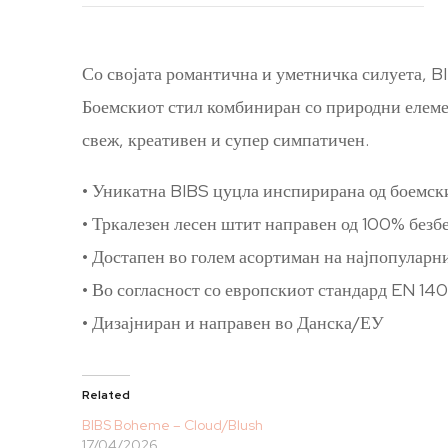
Со својата романтична и уметничка силуета, B
Боемскиот стил комбиниран со природни елемен
свеж, креативен и супер симпатичен.
• Уникатна BIBS цуцла инспирирана од боемски
• Тркалезен лесен штит направен од 100% без
• Достапен во голем асортиман на најпопуларн
• Во согласност со европскиот стандард EN 1
• Дизајниран и направен во Данска/ЕУ
Related
BIBS Boheme – Cloud/Blush
17/04/2026