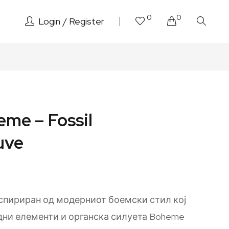
0
0
Login
Register
me – Fossil
uve
спириран од модерниот боемски стил кој
дни елементи и органска силуета Boheme