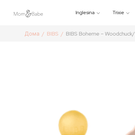
Inglesina
Trixie
Термички Садови За Храна
Мантилчиња За Дожд
Дома
BIBS
BIBS Boheme – Woodchuck/