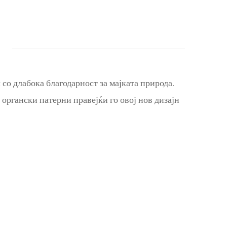
о длабока благодарност за мајката природа.
органски патерни правејќи го овој нов дизајн