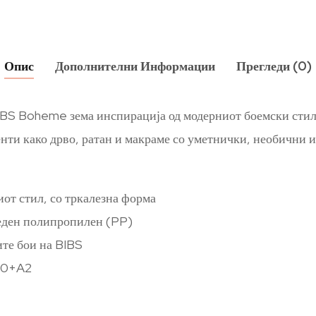
Опис
Дополнителни Информации
Прегледи (0)
IBS Boheme зема инспирација од модерниот боемски стил с
ти како дрво, ратан и макраме со уметнички, необични и 
от стил, со тркалезна форма
беден полипропилен (PP)
ите бои на BIBS
400+A2