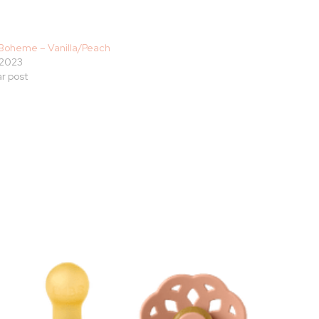
Boheme – Vanilla/Peach
/2023
ar post