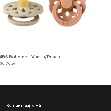
BIBS Boheme – Vanilla/Peach
BIBS 
730,00
ден
600,0
Контактирајте Нè