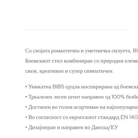
Со својата романтична и уметничка силуета, B
Боемскиот стил комбиниран со природни елемен
свеж, креативен и супер симпатичен.
• Уникатна BIBS цуцла инспирирана од боемски
• Тркалезен лесен штит направен од 100% без
• Достапен во голем асортиман на најпопуларн
• Во согласност со европскиот стандард EN 1
• Дизајниран и направен во Данска/ЕУ