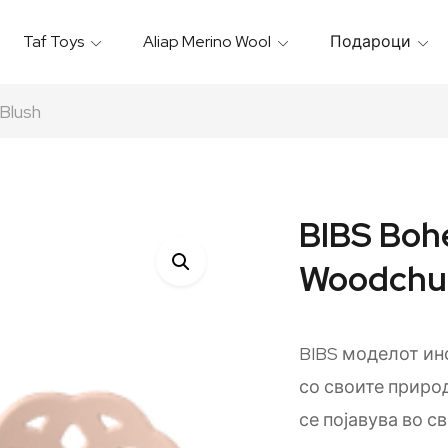
Taf Toys
Aliap Merino Wool
Подароци
Игрални & Подлоги – Baby Gyms
Термо Торбици & Футроли
Термички Садови За Храна
Бањарки & Пешкири
Blush
BIBS Boh
Woodchu
BIBS моделот ин
со своите приро
се појавува во с