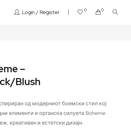
0
0
Login
Register
eme –
ck/Blush
спириран од модерниот боемски стил кој
дни елементи и органска силуета Boheme
веж, креативен и естетски дизајн.