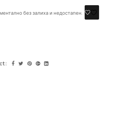
ментално без залиха и недостапен.
ct