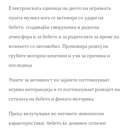
Електронската единица на дното на играчката
пушта музика кога се активира со удари на
бебето, создавајќи смирувачка и радосна
атмосфера и за бебето и за родителите за време на
возењето со автомобил. Промовира развој на
грубите моторни вештини и учи за причина и
последица.
Ушите за активност на зајачето поттикнуваат
игрива интеракција и го поттикнуваат развојот на
сетилата на бебето и фината моторика.
Преку вклучување во неговите живописни
карактеристики, бебето ќе доживее сетилен