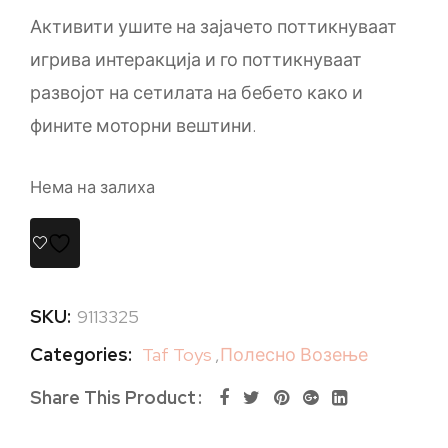
Активити ушите на зајачето поттикнуваат
игрива интеракција и го поттикнуваат
развојот на сетилата на бебето како и
фините моторни вештини.
Нема на залиха
SKU:
9113325
Categories:
Taf Toys
,
Полесно Возење
Share This Product