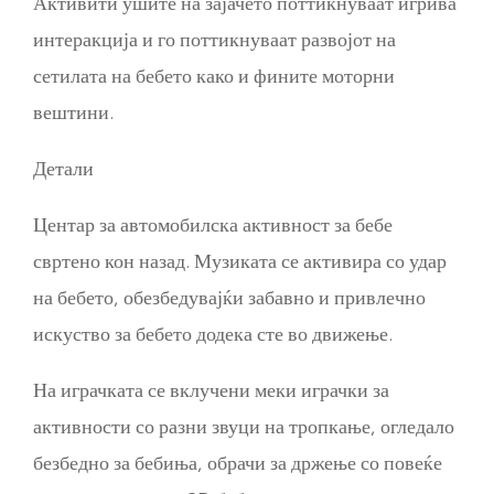
Активити ушите на зајачето поттикнуваат игрива
интеракција и го поттикнуваат развојот на
сетилата на бебето како и фините моторни
вештини.
Детали
Центар за автомобилска активност за бебе
свртено кон назад. Музиката се активира со удар
на бебето, обезбедувајќи забавно и привлечно
искуство за бебето додека сте во движење.
На играчката се вклучени меки играчки за
активности со разни звуци на тропкање, огледало
безбедно за бебиња, обрачи за држење со повеќе