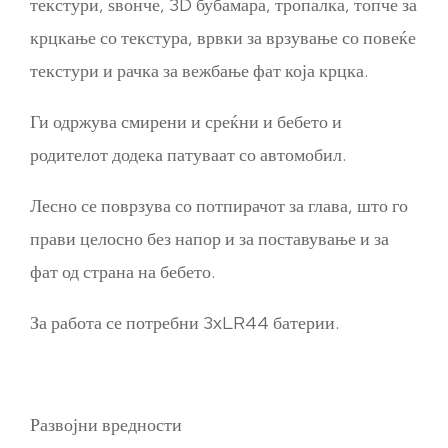
текстури, ѕвонче, 3D бубамара, тропалка, топче за
крцкање со текстура, врвки за врзување со повеќе
текстури и рачка за вежбање фат која крцка.
Ги одржува смирени и среќни и бебето и
родителот додека патуваат со автомобил.
Лесно се поврзува со потпирачот за глава, што го
прави целосно без напор и за поставување и за
фат од страна на бебето.
За работа се потребни 3xLR44 батерии.
Развојни вредности