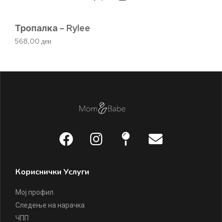
Тропалка – Rylee
Pe
568,00
ден
1.
Кориснички Услуги
Мој профил
Следење на нарачка
ЧПП