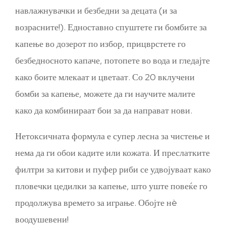
навлажнувачки и безбедни за децата (и за
возрасните!). Едноставно спуштете ги бомбите за
капење во дозерот по избор, прицврстете го
безбедносното капаче, потопете во вода и гледајте
како боите млекаат и цветаат. Со 20 вклучени
бомби за капење, можете да ги научите малите
како да комбинираат бои за да направат нови.
Нетоксичната формула е супер лесна за чистење и
нема да ги обои кадите или кожата. И преслатките
филтри за китови и пуфер риби се удвојуваат како
пловечки цедилки за капење, што уште повеќе го
продолжува времето за играње. Обојте нè
воодушевени!