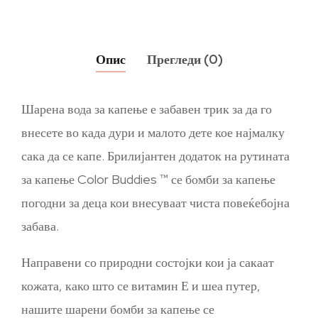
Опис
Прегледи (0)
Шарена вода за капење е забавен трик за да го
внесете во када дури и малото дете кое најмалку
сака да се капе. Брилијантен додаток на рутината
за капење Color Buddies ™ се бомби за капење
погодни за деца кои внесуваат чиста повеќебојна
забава.
Направени со природни состојки кои ја сакаат
кожата, како што се витамин Е и шеа путер,
нашите шарени бомби за капење се