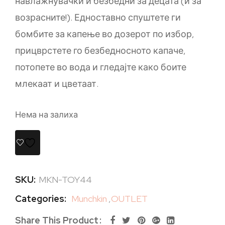
навлажнувачки и безбедни за децата (и за
возрасните!). Едноставно спуштете ги
бомбите за капење во дозерот по избор,
прицврстете го безбедносното капаче,
потопете во вода и гледајте како боите
млекаат и цветаат.
Нема на залиха
SKU:
MKN-TOY44
Categories:
Munchkin
,
OUTLET
Share This Product