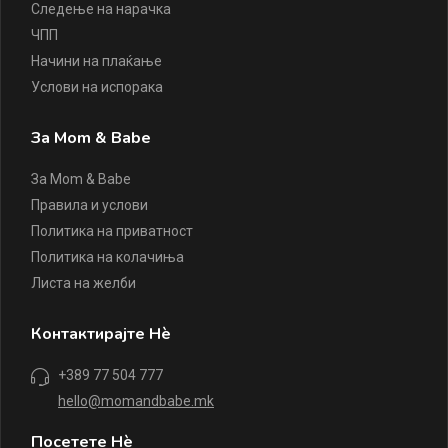
Следење на нарачка
ЧПП
Начини на плаќање
Услови на испорака
За Mom & Babe
За Mom & Babe
Правила и услови
Политика на приватност
Политика на колачиња
Листа на желби
Контактирајте Нè
+389 77 504 777
hello@momandbabe.mk
Посетете Нè