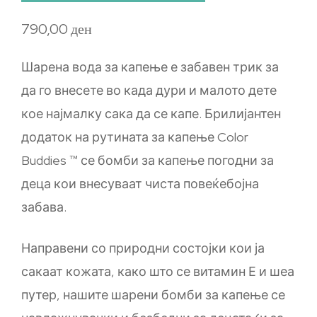
790,00
ден
Шарена вода за капење е забавен трик за
да го внесете во када дури и малото дете
кое најмалку сака да се капе. Брилијантен
додаток на рутината за капење Color
Buddies ™ се бомби за капење погодни за
деца кои внесуваат чиста повеќебојна
забава.
Направени со природни состојки кои ја
сакаат кожата, како што се витамин Е и шеа
путер, нашите шарени бомби за капење се