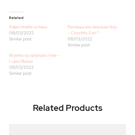
Related
Рефил бомби за бања
Рипчиња кои менуваат боја
08/03/2022
– ColorMix Fish™
Similar post
08/03/2022
Similar post
Играчка од природна гума –
г-дин Манки
08/03/2022
Similar post
Related Products