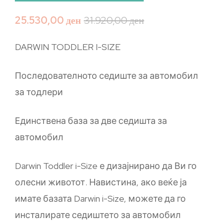
25.530,00
ден
31.920,00
ден
DARWIN TODDLER I-SIZE
Последователното седиште за автомобил
за тодлери
Единствена база за две седишта за
автомобил
Darwin Toddler i-Size е дизајнирано да Ви го
олесни животот. Навистина, ако веќе ја
имате базата Darwin i-Size, можете да го
инсталирате седиштето за автомобил