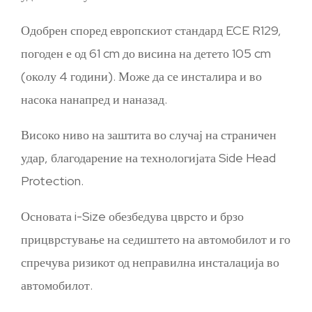
Одобрен според европскиот стандард ECE R129,
погоден е од 61 cm до висина на детето 105 cm
(околу 4 години). Може да се инсталира и во
насока нанапред и наназад.
Високо ниво на заштита во случај на страничен
удар, благодарение на технологијата Side Head
Protection.
Основата i-Size обезбедува цврсто и брзо
прицврстување на седиштето на автомобилот и го
спречува ризикот од неправилна инсталација во
автомобилот.