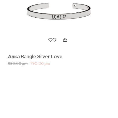
Алка Bangle Silver Love
930,00
ден
790,00
ден
В
р
1.