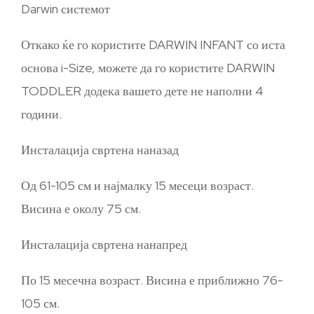
Darwin системот
Откако ќе го користите DARWIN INFANT со иста
основа i-Size, можете да го користите DARWIN
TODDLER додека вашето дете не наполни 4
години.
Инсталација свртена наназад
Од 61-105 см и најмалку 15 месеци возраст.
Висина е околу 75 см.
Инсталација свртена нанапред
По 15 месечна возраст. Висина е приближно 76-
105 см.