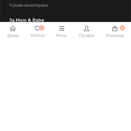
Услови на испорака
За Mom & Babe
0
0
За Mom & Babe
Дома
Wishlist
Menu
Профил
Кошница
Правила и услови
Политика на приватност
Политика на колачиња
Листа на желби
Контактирајте Нè
+389 77 504 777
hello@momandbabe.mk
Посетете Нè
Ул. Народен Фронт 23 лок. 1
Скопје, Македонија