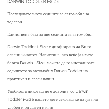
DARWIN TODDLER I-SIZE
Последователното седиште за автомобил за
тодлери
Единствена база за две седишта за автомобил
Darwin Toddler i-Size е дизајнирано да Ви го
олесни животот. Навистина, ако веќе ја имате
базата Darwin i-Size, можете да го инсталирате
седиштето за автомобил Darwin Toddler на
практичен и лесен начин.
Удобноста никогаш не е доволна: со Darwin
Toddler i-Size вашето дете секогаш ќе патува на
удобен и опуштен начин.