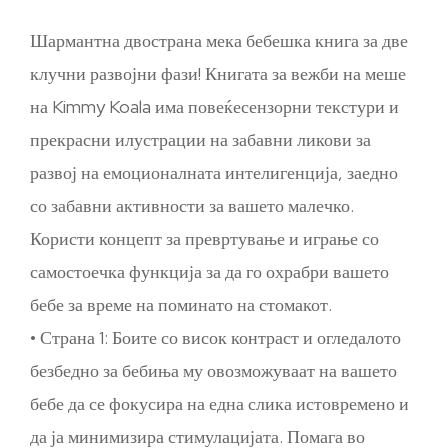
Шармантна двострана мека бебешка книга за две
клучни развојни фази! Книгата за вежби на меше
на Kimmy Koala има повеќесензорни текстури и
прекрасни илустрации на забавни ликови за
развој на емоционалната интелигенција, заедно
со забавни активности за вашето малечко.
Користи концепт за превртување и играње со
самостоечка функција за да го охрабри вашето
бебе за време на поминато на стомакот.
• Страна 1: Боите со висок контраст и огледалото
безбедно за бебиња му овозможуваат на вашето
бебе да се фокусира на една слика истовремено и
да ја минимизира стимулацијата. Помага во