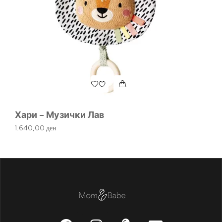
Хари – Музички Лав
Bu
с
1.640,00
ден
1.