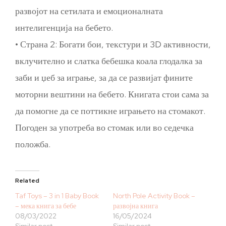
развојот на сетилата и емоционалната
интелигенција на бебето.
• Страна 2: Богати бои, текстури и 3D активности,
вклучително и слатка бебешка коала глодалка за
заби и џеб за играње, за да се развијат фините
моторни вештини на бебето. Книгата стои сама за
да помогне да се поттикне играњето на стомакот.
Погоден за употреба во стомак или во седечка
положба.
Related
Taf Toys – 3 in 1 Baby Book
North Pole Activity Book –
– мека книга за бебе
развојна книга
08/03/2022
16/05/2024