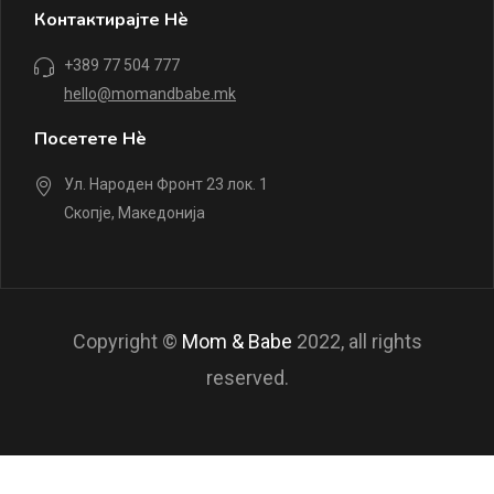
Контактирајте Нè
+389 77 504 777
hello@momandbabe.mk
Посетете Нè
Ул. Народен Фронт 23 лок. 1
Скопје, Македонија
Copyright ©
Mom & Babe
2022, all rights
reserved.