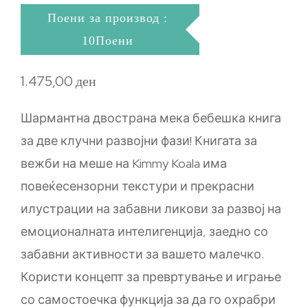
Поени за производ :
10Поени
1.475,00
ден
Шармантна двострана мека бебешка книга
за две клучни развојни фази! Книгата за
вежби на меше на Kimmy Koala има
повеќесензорни текстури и прекрасни
илустрации на забавни ликови за развој на
емоционалната интелигенција, заедно со
забавни активности за вашето малечко.
Користи концепт за превртување и играње
со самостоечка функција за да го охрабри