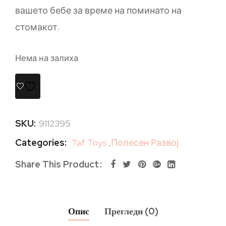
вашето бебе за време на поминато на
стомакот.
Нема на залиха
SKU:
9112395
Categories:
Taf Toys
,
Полесен Развој
Share This Product
Опис
Прегледи (0)