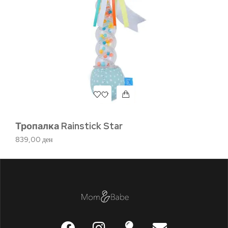
Тропалка Rainstick Star
Ха
839,00
ден
1.