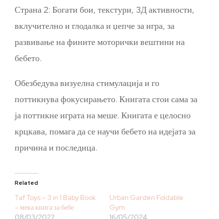
Страна 2: Богати бои, текстури, 3Д активности,
вклучително и глодалка и џепче за игра, за
развивање на фините моторички вештини на
бебето.
Обезбедува визуелна стимулација и го
поттикнува фокусирањето. Книгата стои сама за
ја поттикне играта на меше. Книгата е целосно
крцкава, помага да се научи бебето на идејата за
причина и последица.
Related
Taf Toys – 3 in 1 Baby Book
Urban Garden Foldable
– мека книга за бебе
Gym
08/03/2022
16/05/2024