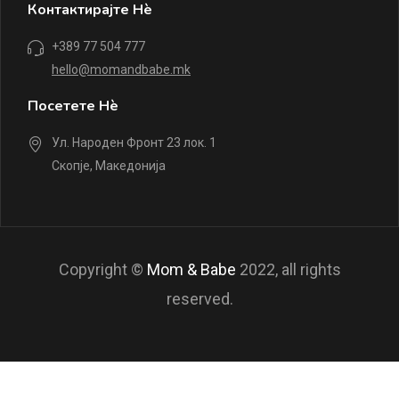
Контактирајте Нè
+389 77 504 777
hello@momandbabe.mk
Посетете Нè
Ул. Народен Фронт 23 лок. 1
Скопје, Македонија
Copyright ©
Mom & Babe
2022, all rights
reserved.