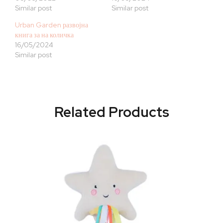
Similar post
Similar post
Urban Garden развојна
книга за на количка
16/05/2024
Similar post
Related Products