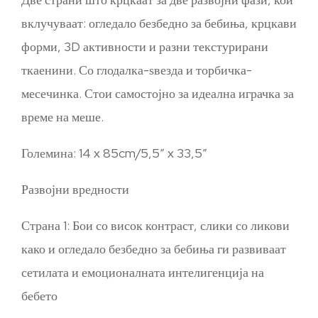
вклучуваат: огледало безбедно за бебиња, крцкави
форми, 3D активности и разни текстурирани
ткаенини. Со глодалка-ѕвезда и торбичка-
месечинка. Стои самостојно за идеална играчка за
време на меше.
Големина: 14 x 85cm/5,5″ x 33,5″
Развојни вредности
Страна 1: Бои со висок контраст, слики со ликови
како и огледало безбедно за бебиња ги развиваат
сетилата и емоционалната интелигенција на
бебето