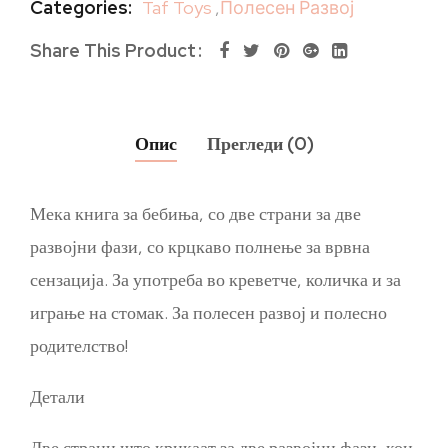
Categories:
Taf Toys
,
Полесен Развој
Share This Product
Опис
Прегледи (0)
Мека книга за бебиња, со две страни за две
развојни фази, со крцкаво полнење за врвна
сензација. За употреба во креветче, количка и за
играње на стомак. За полесен развој и полесно
родителство!
Детали
Две страни што крцкаат за две развојни фази, кои