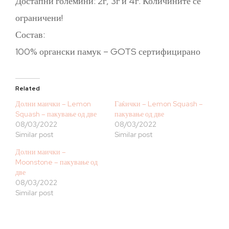
Достапни големини: 2г, 3г и 4г. Количините се
ограничени!
Состав:
100% органски памук – GOTS сертифицирано
Related
Долни маички – Lemon
Гаќички – Lemon Squash –
Squash – пакување од две
пакување од две
08/03/2022
08/03/2022
Similar post
Similar post
Долни маички –
Moonstone – пакување од
две
08/03/2022
Similar post