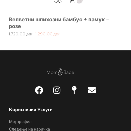
Велветни шпихозни бамбус + памук –
Б
розе
1.
1.720,00
ден
1.290,00
ден
Кориснички Услуги
Мој профил
Следење на нарачка