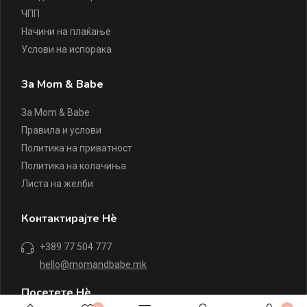
ЧПП
Начини на плаќање
Услови на испорака
За Mom & Babe
За Mom & Babe
Правила и услови
Политика на приватност
Политика на колачиња
Листа на желби
Контактирајте Нè
+389 77 504 777
hello@momandbabe.mk
Посетете Нè