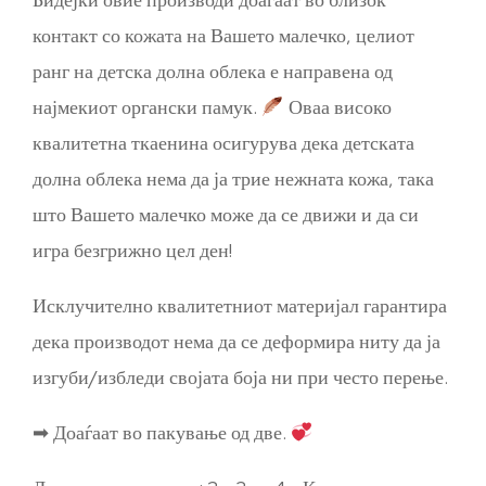
контакт со кожата на Вашето малечко, целиот
ранг на детска долна облека е направена од
најмекиот органски памук.
Оваа високо
квалитетна ткаенина осигурува дека детската
долна облека нема да ја трие нежната кожа, така
што Вашето малечко може да се движи и да си
игра безгрижно цел ден!
Исклучително квалитетниот материјал гарантира
дека производот нема да се деформира ниту да ја
изгуби/избледи својата боја ни при често перење.
➡ Доаѓаат во пакување од две.