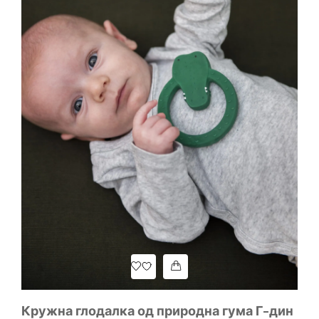
Д
92
Кружна глодалка од природна гума Г-дин