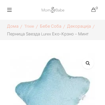
0
Дома
Trixie
Бебе Соба
Декорација
Перница Ѕвезда Lurex Еко-Крзно – Минт