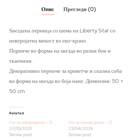
Опис
Прегледи (0)
Ѕвездена перница со шема на Liberty Star со
неверојатна мекост во еко-крзно.
Перниче во форма на ѕвезда во разни бои и
ткаенини.
Декоративно перниче за креветче и спална соба
во форма на ѕвезда во боја нане. Димензии: 50 ×
50 cm
Related
Сет за новороденче – 15
Сет за новороденче – 21
07/10/2025
23/04/2026
Similar post
Similar post