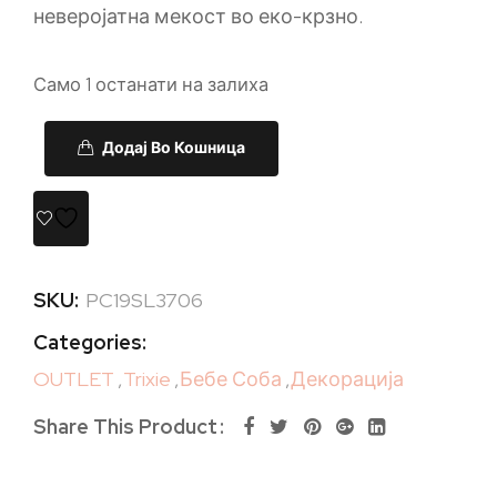
неверојатна мекост во еко-крзно.
Само 1 останати на залиха
Додај Во Кошница
SKU:
PC19SL3706
Categories:
OUTLET
,
Trixie
,
Бебе Соба
,
Декорација
Share This Product