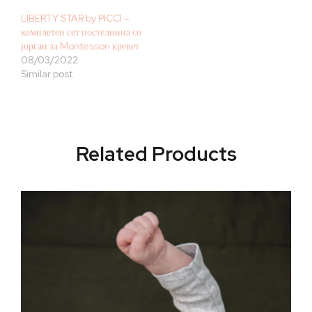
LIBERTY STAR by PICCI –
комплетен сет постелнина со
јорган за Montessori кревет
08/03/2022
Similar post
Related Products