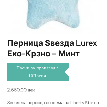
Перница Ѕвезда Lurex
Еко-Крзно – Минт
Поени за производ :
10Поени
2.660,00
ден
Ѕвездена перница со шема на Liberty Star со