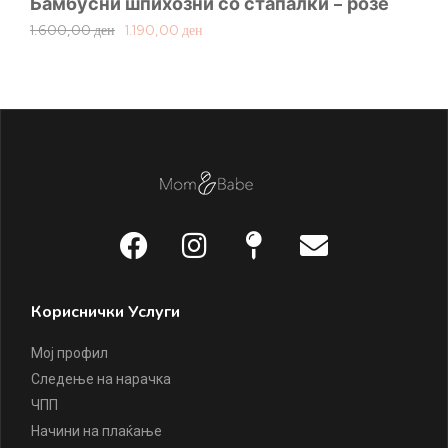
Бамбусни шпихозни со стапалки – розе
Ба
1.600,00
ден
1.190,00
ден
1.
Кориснички Услуги
Мој профил
Следење на нарачка
ЧПП
Начини на плаќање