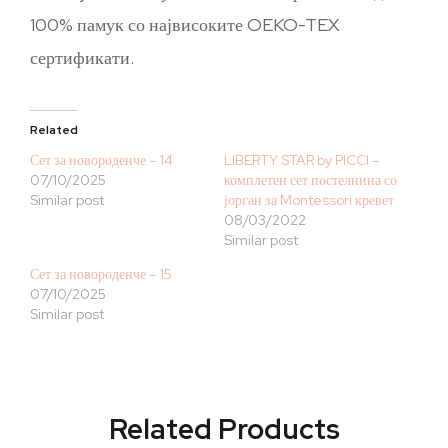
100% памук со највисоките OEKO-TEX
сертификати.
Related
Сет за новороденче – 14
LIBERTY STAR by PICCI –
07/10/2025
комплетен сет постелнина со
Similar post
јорган за Montessori кревет
08/03/2022
Similar post
Сет за новороденче – 15
07/10/2025
Similar post
Related Products