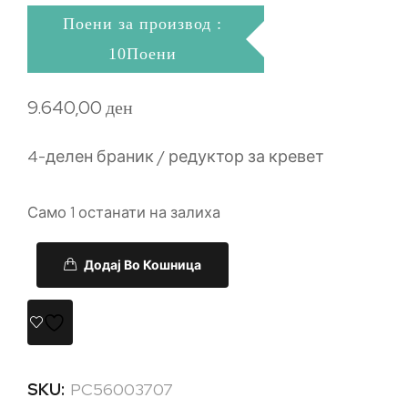
Поени за производ :
10Поени
9.640,00
ден
4-делен браник / редуктор за кревет
Само 1 останати на залиха
Додај Во Кошница
SKU:
PC56003707