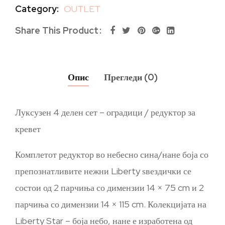
Category:
OUTLET
Share This Product
Опис
Прегледи (0)
Луксузен 4 делен сет – оградици / редуктор за
кревет
Комплетот редуктор во небесно сина/нане боја со
препознатливите нежни Liberty ѕвездички се
состои од 2 парчиња со димензии 14 × 75 cm и 2
парчиња со димензии 14 × 115 cm. Колекцијата на
Liberty Star – боја небо, нане е изработена од