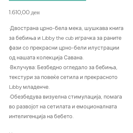
1.610,00
ден
·Двострана црно-бела мека, шушкава книга
за бебиња и Libby the cub играчка за раните
фази со прекрасни црно-бели илустрации
од нашата колекција Савана.
·Вклучува: Безбедно огледало за бебиња,
текстури за повеќе сетила и прекрасното
Libby младенче.
·Обезбедува визуелна стимулација, помага
во развојот на сетилата и емоционалната
интелигенција на бебето.