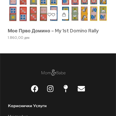
Мое Прво Домино – My 1st Domino Rally
Bu
с
1.860,00
ден
1.
Кориснички Услуги