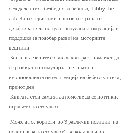
огледало што е безбедно за бебиња, Libby the
cub. Карактеристиките на оваа страна се
дизајнирани да понудат визуелна стимулација и
поддршка за подобар развој на моторните
вештини.
·Боите и дезените со висок контраст помагаат да
се развијат и стимулираат сетилата и
емоционалната интелигенција на бебето уште од
првиот ден.
·Книгата стои сама за да помогне да се поттикне
играњето на стомакот.
·Може да се користи во 3 различни позиции: на
подот (игра на стомакот), во количка и во