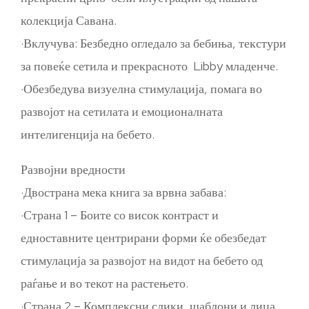
колекција Савана.
·Вклучува: Безбедно огледало за бебиња, текстури
за повеќе сетила и прекрасното Libby младенче.
·Обезбедува визуелна стимулација, помага во
развојот на сетилата и емоционалната
интелигенција на бебето.
Развојни вредности
·Двострана мека книга за врвна забава:
·Страна 1 – Боите со висок контраст и
едноставните центрирани форми ќе обезбедат
стимулација за развојот на видот на бебето од
раѓање и во текот на растењето.
·Страна 2 – Комплексни слики, шаблони и лица,