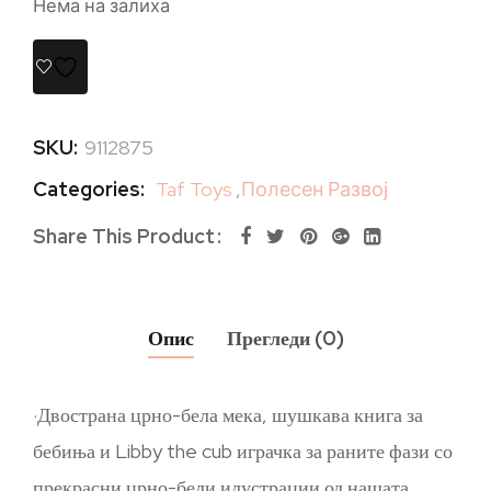
Нема на залиха
SKU:
9112875
Categories:
Taf Toys
,
Полесен Развој
Share This Product
Опис
Прегледи (0)
·Двострана црно-бела мека, шушкава книга за
бебиња и Libby the cub играчка за раните фази со
прекрасни црно-бели илустрации од нашата