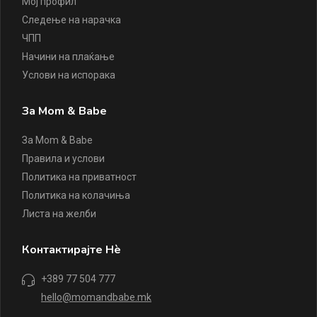
Мој профил
Следење на нарачка
ЧПП
Начини на плаќање
Услови на испорака
За Mom & Babe
За Mom & Babe
Правила и услови
Политика на приватност
Политика на колачиња
Листа на желби
Контактирајте Нè
+389 77 504 777
hello@momandbabe.mk