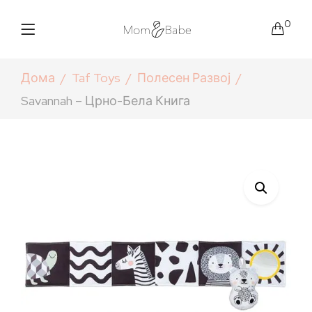
0
Дома
Taf Toys
Полесен Развој
Savannah – Црно-Бела Книга