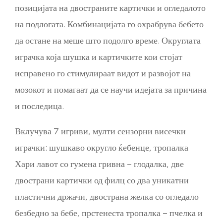
позицијата на двостраните картички и огледалото
на подлогата. Комбинацијата го охрабрува бебето
да остане на меше што подолго време. Округлата
играчка која шушка и картичките кои стојат
исправено го стимулираат видот и развојот на
мозокот и помагаат да се научи идејата за причина
и последица.
Вклучува 7 игриви, мулти сензорни висечки
играчки: шушкаво округло ќебенце, тропалка
Хари лавот со гумена гривна – глодалка, две
двострани картички од филц со два уникатни
пластични држачи, двострана желка со огледало
безбедно за бебе, прстенеста тропалка – пчелка и