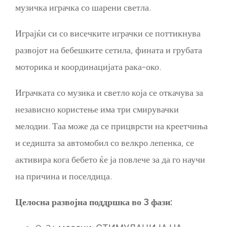
музичка играчка со шарени светла.
Играјќи си со висечките играчки се поттикнува
развојот на бебешките сетила, фината и грубата
моторика и координацијата рака-око.
Играчката со музика и светло која се откачува за
независно користење има три смирувачки
мелодии. Таа може да се прицврсти на креетчиња
и седишта за автомобил со велкро лепенка, се
активира кога бебето ќе ја повлече за да го научи
на причина и поселдица.
Целосна развојна поддршка во 3 фази: