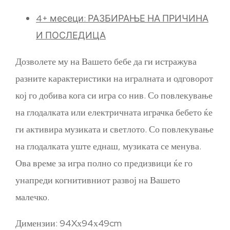
4+ месеци: РАЗБИРАЊЕ НА ПРИЧИНА
И ПОСЛЕДИЦА
Дозволете му на Вашето бебе да ги истражува
разните карактеристики на игралната и одговорот
кој го добива кога си игра со нив. Со повлекување
на глодалката или електричната играчка бебето ќе
ги активира музиката и светлото. Со повлекување
на глодалката уште еднаш, музиката се менува.
Ова време за игра полно со предизвици ќе го
унапреди когнитивниот развој на Вашето
малечко.
Димензии: 94Xх94х49cm