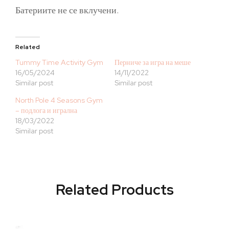
Батериите не се вклучени.
Related
Tummy Time Activity Gym
Перниче за игра на меше
16/05/2024
14/11/2022
Similar post
Similar post
North Pole 4 Seasons Gym
– подлога и игрална
18/03/2022
Similar post
Related Products