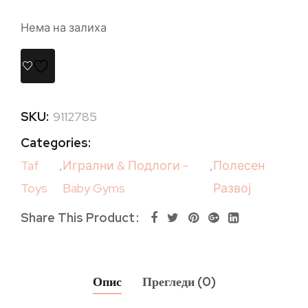
Нема на залиха
SKU:
9112785
Categories:
Taf
,
Игрални & Подлоги -
,
Полесен
Toys
Baby Gyms
Развој
Share This Product
Опис
Прегледи (0)