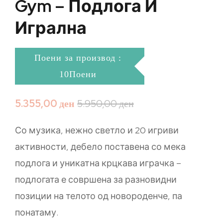
Gym – Подлога И
Игрална
Поени за производ :
10Поени
5.355,00
ден
5.950,00
ден
Со музика, нежно светло и 20 игриви
активности, дебело поставена со мека
подлога и уникатна крцкава играчка –
подлогата е совршена за разновидни
позиции на телото од новороденче, па
понатаму.