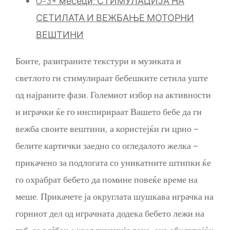
0-3+ месеци: СТИМУЛАЦИЈА НА
СЕТИЛАТА И ВЕЖБАЊЕ МОТОРНИ
ВЕШТИНИ
Боите, разиграните текстури и музиката и
светлото ги стимулираат бебешките сетила уште
од најраните фази. Големиот избор на активности
и играчки ќе го инспирираат Вашето бебе да ги
вежба своите вештини, а користејќи ги црно –
белите картички заедно со огледалото желка –
прикачено за подлогата со уникатните штипки ќе
го охрабрат бебето да помине повеќе време на
меше. Прикачете ја округлата шушкава играчка на
горниот дел од играчната додека бебето лежи на