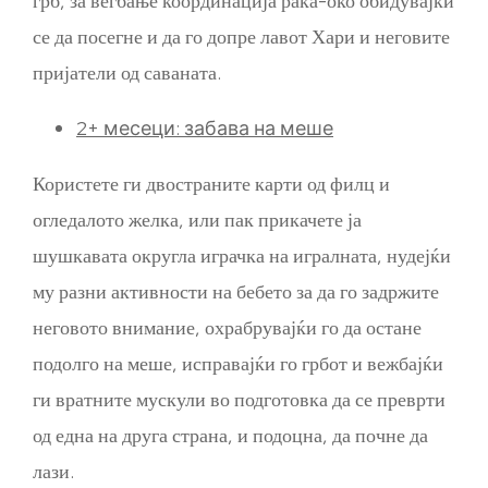
грб, за веѓбање координација рака-око обидувајќи
се да посегне и да го допре лавот Хари и неговите
пријатели од саваната.
2+ месеци: забава на меше
Користете ги двостраните карти од филц и
огледалото желка, или пак прикачете ја
шушкавата округла играчка на игралната, нудејќи
му разни активности на бебето за да го задржите
неговото внимание, охрабрувајќи го да остане
подолго на меше, исправајќи го грбот и вежбајќи
ги вратните мускули во подготовка да се преврти
од една на друга страна, и подоцна, да почне да
лази.