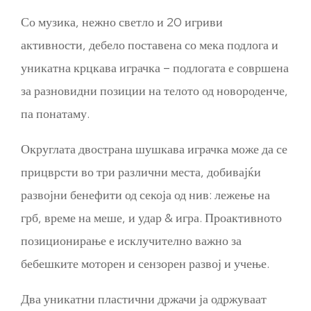
Со музика, нежно светло и 20 игриви
активности, дебело поставена со мека подлога и
уникатна крцкава играчка – подлогата е совршена
за разновидни позиции на телото од новороденче,
па понатаму.
Округлата двострана шушкава играчка може да се
прицврсти во три различни места, добивајќи
развојни бенефити од секоја од нив: лежење на
грб, време на меше, и удар & игра. Проактивното
позиционирање е исклучително важно за
бебешките моторен и сензорен развој и учење.
Два уникатни пластични држачи ја одржуваат