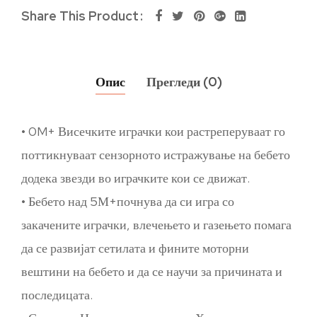
Share This Product
Опис
Прегледи (0)
• 0M+ Висечките играчки кои растреперуваат го
поттикнуваат сензорното истражување на бебето
додека звезди во играчките кои се движат.
• Бебето над 5М+почнува да си игра со
закачените играчки, влечењето и газењето помага
да се развијат сетилата и фините моторни
вештини на бебето и да се научи за причината и
последицата.