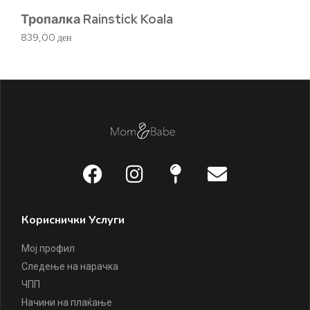
Тропалка Rainstick Koala
Ry
839,00
ден
1.
Кориснички Услуги
Мој профил
Следење на нарачка
ЧПП
Начини на плаќање