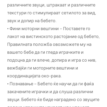
различните звуци, штракаат и различните
текстури го стимулираат сетилото за вид,
звук и допир на бебето.
• Фини моторни вештини – Поставете го
лакот на вистинското растојание од бебето,
Правилната положба овозможете му на
вашето бебе да ги гледа играчките и
подоцна да ги влече, допира и игра со нив,
вежбајќи ги моторните вештини и
координацијата око-рака.
• Познавање – Бебето ќе научи да ги фаќа
закачените играчки и да слуша различни
звуци. Бебето ќе биде наградено со звуците