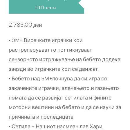
10Поени
2.785,00
ден
• 0M+ Висечките играчки кои
растреперуваат го поттикнуваат
сензорното истражување на бебето додека
звезди во играчките кои се движат.
• Бебето над 5М+почнува да си игра со
закачените играчки, влечењето и газењето
помага да се развијат сетилата и фините
моторни вештини на бебето и да се научи за
причината и последицата.
• Сетила – Нашиот насмеан лав Хари,