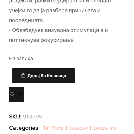
додека играчките удираат или клоцаат
учејќи го да ја разбере причината и
последицата.
• Обезбедува визуелна стимулација и
поттикнува фокусирање
На залиха
Додај Во Кошница
SKU:
9112795
Categories:
Taf Toys
,
Полесни Прошетки