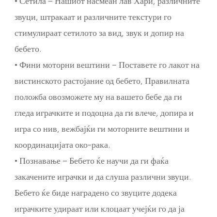
• Сетила – Нашиот насмеан лав Хари, различните
звуци, штракаат и различните текстури го
стимулираат сетилото за вид, звук и допир на
бебето.
• Фини моторни вештини – Поставете го лакот на
вистинското растојание од бебето, Правилната
положба овозможете му на вашето бебе да ги
гледа играчките и подоцна да ги влече, допира и
игра со нив, вежбајќи ги моторните вештини и
координацијата око-рака.
• Познавање – Бебето ќе научи да ги фаќа
закачените играчки и да слуша различни звуци.
Бебето ќе биде наградено со звуците додека
играчките удираат или клоцаат учејќи го да ја