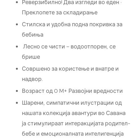
Реверзибилно! Два изгледи во еден ·
Преклопете за складирање
Стилска и удобна подна покривка за
бебиња
Лесно се чисти – водоотпорен, се
брише
Совршено за користење и внатре и
надвор.
Возраст од 0 M+ Развојни вредности
Шарени, симпатични илустрации од
нашата колекција авантури во Савана
ја стимулираат интеракцијата родител-
бебе и емоционалната интелигенција