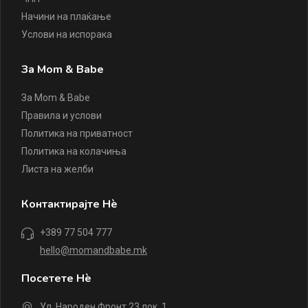
Начини на плаќање
Услови на испорака
За Mom & Babe
За Mom & Babe
Правила и услови
Политика на приватност
Политика на колачиња
Листа на желби
Контактирајте Нè
+389 77 504 777
hello@momandbabe.mk
Посетете Нè
Ул. Народен Фронт 23 лок. 1