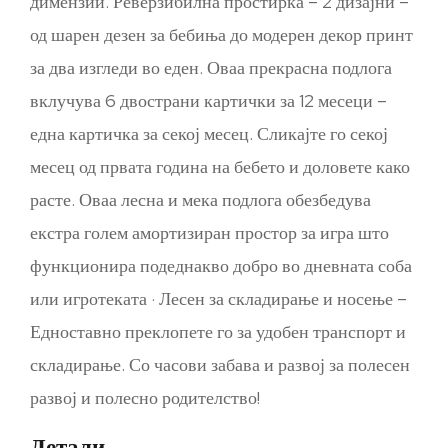
димензии.
Реверзибилна простирка – 2 дизајни –
од шарен дезен за бебиња до модерен декор принт
за два изгледи во еден.
Оваа прекрасна подлога
вклучува 6 двострани картички за 12 месеци –
една картичка за секој месец. Сликајте го секој
месец од првата година на бебето и доловете како
расте.
Оваа лесна и мека подлога обезбедува
екстра голем амортизиран простор за игра што
функционира подеднакво добро во дневната соба
или игротеката · Лесен за складирање и носење –
Едноставно преклопете го за удобен транспорт и
складирање. С
о часови забава и развој за полесен
развој и полесно родителство!
Детали