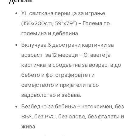
XL свиткана перница за играње
(150x200cm, 59”x79”) – Голема по
големина и дебелина.
Вклучува 6 двострани картички за
возраст за 12 месеци – Ставете ја
картичката соодветна за возраста до
бебето и фотографирајте ги
семејството и пријателите со
задоволство и забава.
Безбедно за бебиња – нетоксичен, без
BPA, без PVC, без олово, без фталати и
жива