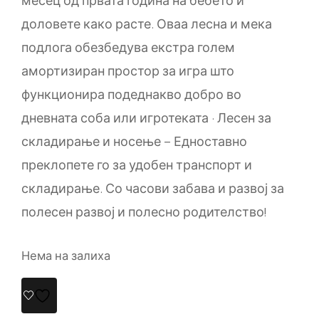
месец од првата година на бебето и
доловете како расте.
Оваа лесна и мека
подлога обезбедува екстра голем
амортизиран простор за игра што
функционира подеднакво добро во
дневната соба или игротеката · Лесен за
складирање и носење – Едноставно
преклопете го за удобен транспорт и
складирање. С
о часови забава и развој за
полесен развој и полесно родителство!
Нема на залиха