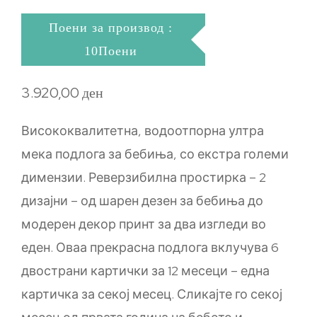
Поени за производ :
10Поени
3.920,00
ден
Висококвалитетна, водоотпорна ултра
мека подлога за бебиња, со екстра големи
димензии.
Реверзибилна простирка – 2
дизајни – од шарен дезен за бебиња до
модерен декор принт за два изгледи во
еден.
Оваа прекрасна подлога вклучува 6
двострани картички за 12 месеци – една
картичка за секој месец. Сликајте го секој