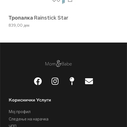
Тропалка Rainstick Star
Sa
и
839,00
ден
2.
Кориснички Услуги
Мој профил
Следење на нарачка
ЧПП