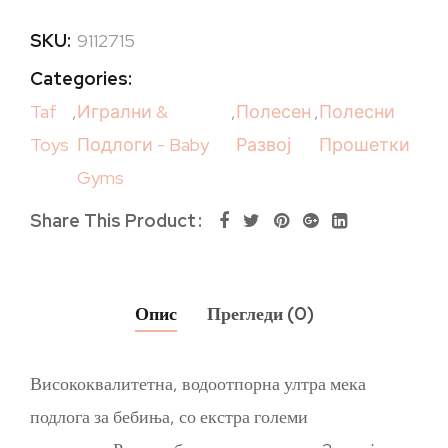
SKU:
9112715
Categories:
Taf
,
Игрални &
,
Полесен
,
Полесни
Toys
Подлоги - Baby
Развој
Прошетки
Gyms
Share This Product
Опис
Прегледи (0)
Висококвалитетна, водоотпорна ултра мека
подлога за бебиња, со екстра големи