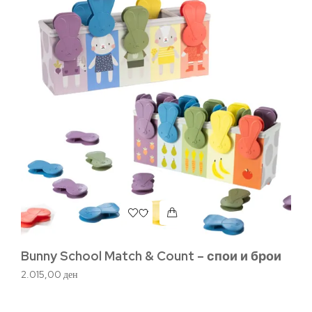
Bunny School Match & Count – спои и брои
Sa
и
2.015,00
ден
2.