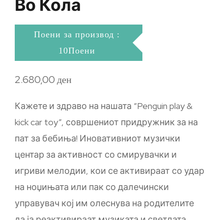
Во Кола
Поени за производ :
10Поени
2.680,00
ден
Кажете и здраво на нашата “Penguin play &
kick car toy”, совршениот придружник за на
пат за бебиња! Иновативниот музички
центар за активност со смирувачки и
игриви мелодии, кои се активираат со удар
на ноџињата или пак со далечински
управувач кој им олеснува на родителите
да ја реактивираат музиката и светлата,