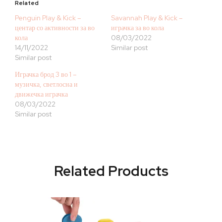
Related
Penguin Play & Kick –
Savannah Play & Kick –
центар со активности за во
играчка за во кола
кола
08/03/2022
14/11/2022
Similar post
Similar post
Играчка брод 3 во 1 –
музичка, светлосна и
движечка играчка
08/03/2022
Similar post
Related Products