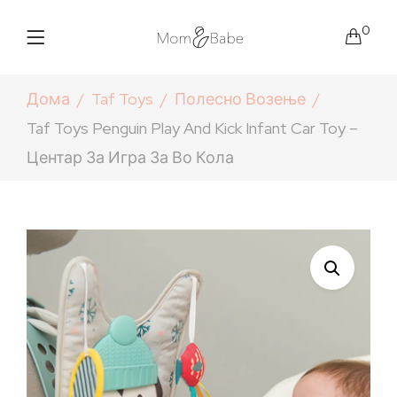
0
Дома
Taf Toys
Полесно Возење
Taf Toys Penguin Play And Kick Infant Car Toy –
Центар За Игра За Во Кола