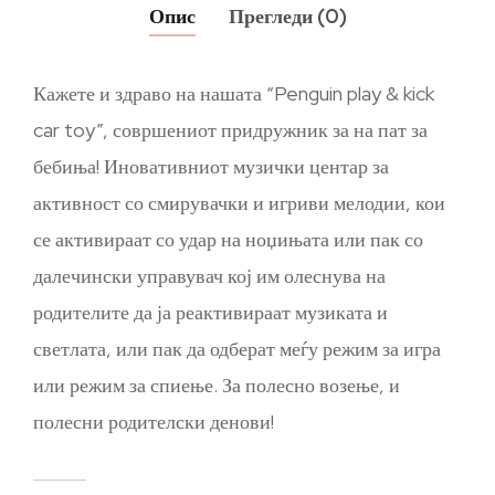
Опис
Прегледи (0)
Кажете и здраво на нашата “Penguin play & kick
car toy”, совршениот придружник за на пат за
бебиња! Иновативниот музички центар за
активност со смирувачки и игриви мелодии, кои
се активираат со удар на ноџињата или пак со
далечински управувач кој им олеснува на
родителите да ја реактивираат музиката и
светлата, или пак да одберат меѓу режим за игра
или режим за спиење. За полесно возење, и
полесни родителски денови!