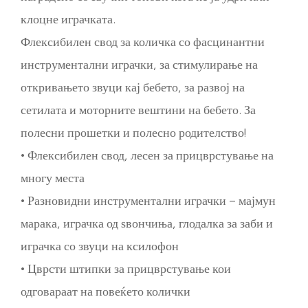
клоцне играчката.
Флексибилен свод за количка со фасцинантни
инструментални играчки, за стимулирање на
откривањето звуци кај бебето, за развој на
сетилата и моторните вештини на бебето. За
полесни прошетки и полесно родителство!
• Флексибилен свод, лесен за прицврстување на
многу места
• Разновидни инструментални играчки – мајмун
марака, играчка од ѕвончиња, глодалка за заби и
играчка со звуци на ксилофон
• Цврсти штипки за прицврстување кои
одговараат на повеќето колички