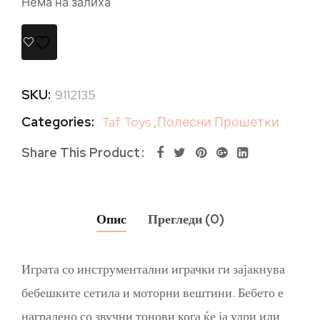
Нема на залиха
SKU:
9112135
Categories:
Taf Toys
,
Полесни Прошетки
Share This Product
Опис
Прегледи (0)
Играта со инструментални играчки ги зајакнува
бебешките сетила и моторни вештини. Бебето е
наградено со звучни тонови кога ќе ја удри или