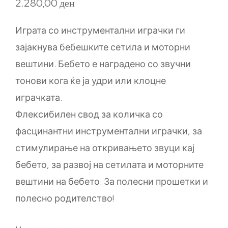
2.280,00
ден
Играта со инструментални играчки ги
зајакнува бебешките сетила и моторни
вештини. Бебето е наградено со звучни
тонови кога ќе ја удри или клоцне
играчката.
Флексибилен свод за количка со
фасцинантни инструментални играчки, за
стимулирање на откривањето звуци кај
бебето, за развој на сетилата и моторните
вештини на бебето. За полесни прошетки и
полесно родителство!