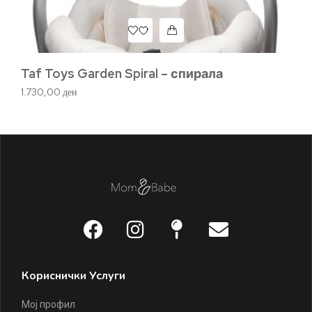
Taf Toys Garden Spiral – спирала
Ry
1.730,00
ден
1.
Кориснички Услуги
Мој профил