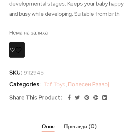
developmental stages. Keeps your baby happy
and busy while developing. Suitable from birth
Нема на залиха
SKU:
9112945
Categories:
Taf Toys
,
Полесен Развој
Share This Product
Опис
Прегледи (0)