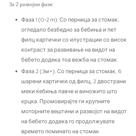
За 2 развојни фази:
Фаза 1 (0-2 m): Со перница за стомак,
огледало безбедно за бебиња и пет
филц картички со илустрации со висок
контраст за развивање на видот на
бебето додека тоа вежба на стомак.
Фаза 2 (3м+): Со перница за стомак, 6
шарени картички од филц, 2 двострани
меки ќебиња лавче и виножито што
крцка. Промовирајте ги крупните
моторните вештини и развојот на видот
на бебето додека го продолжувате
времето поминато на стомак.