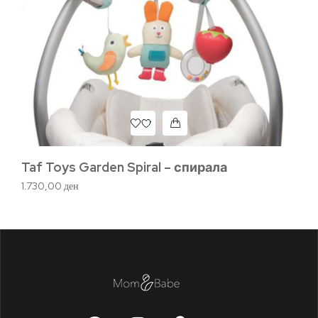
Taf Toys Garden Spiral – спирала
Ha
г
1.730,00
ден
87