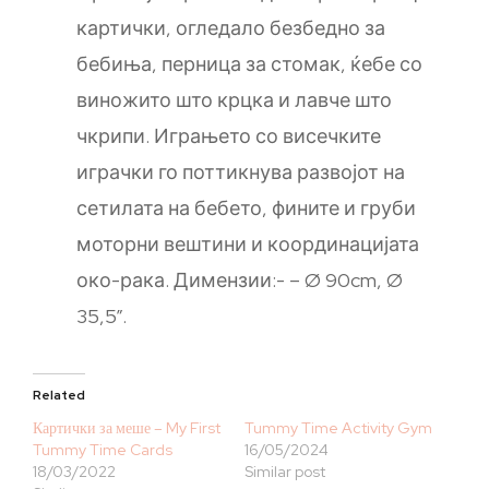
картички, огледало безбедно за
бебиња, перница за стомак, ќебе со
виножито што крцка и лавче што
чкрипи. Играњето со висечките
играчки го поттикнува развојот на
сетилата на бебето, фините и груби
моторни вештини и координацијата
око-рака. Димензии:- – Ø 90cm, Ø
35,5”.
Related
Картички за меше – My First
Tummy Time Activity Gym
Tummy Time Cards
16/05/2024
18/03/2022
Similar post