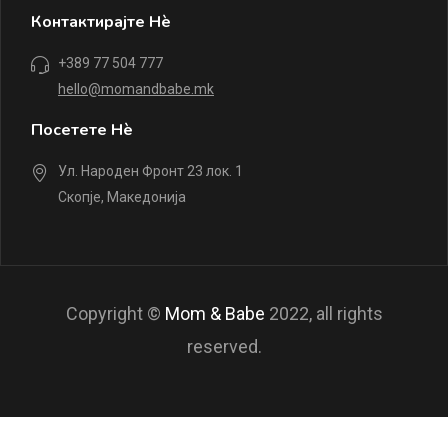
Контактирајте Нè
+389 77 504 777
hello@momandbabe.mk
Посетете Нè
Ул. Народен Фронт 23 лок. 1
Скопје, Македонија
Copyright ©
Mom & Babe
2022, all rights
reserved.