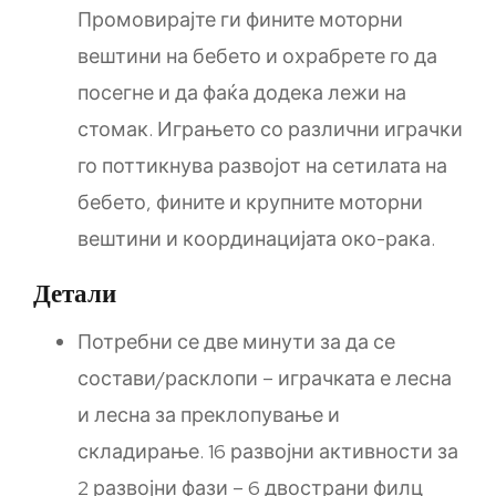
Промовирајте ги фините моторни
вештини на бебето и охрабрете го да
посегне и да фаќа додека лежи на
стомак. Играњето со различни играчки
го поттикнува развојот на сетилата на
бебето, фините и крупните моторни
вештини и координацијата око-рака.
Детали
Потребни се две минути за да се
состави/расклопи – играчката е лесна
и лесна за преклопување и
складирање. 16 развојни активности за
2 развојни фази – 6 двострани филц