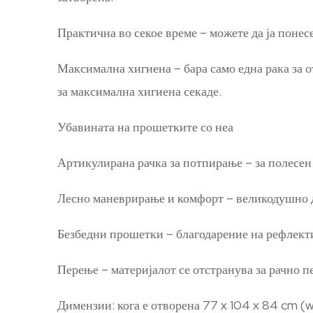
Практична во секое време – можете да ја понесе
Максимална хигиена – бара само една рака за от
за максимална хигиена секаде.
Убавината на прошетките со неа
Артикулирана рачка за потпирање – за полесен
Лесно маневрирање и комфорт – великодушно ди
Безбедни прошетки – благодарение на рефлекти
Перење – материјалот се отстранува за рачно 
Димензии: кога е отворена 77 x 104 x 84 cm (wi