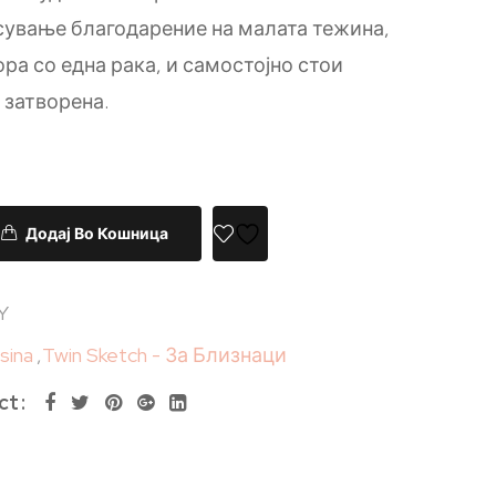
есување благодарение на малата тежина,
ора со една рака, и самостојно стои
 затворена.
Додај Во Кошница
Y
esina
,
Twin Sketch - За Близнаци
ct