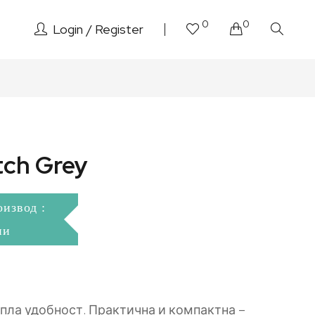
0
0
Login
Register
tch Grey
оизвод :
ни
упла удобност. Практична и компактна –