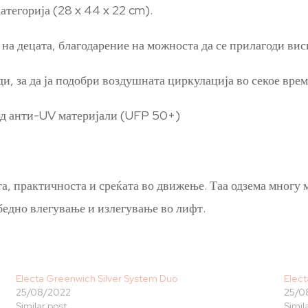
атегорија (28 x 44 x 22 cm).
 на децата, благодарение на можноста да се прилагоди вис
, за да ја подобри воздушната циркулација во секое врем
од анти-UV материјали (UFP 50+)
а, практичноста и среќата во движење. Таа одзема многу 
збедно влегување и излегување во лифт.
Electa Greenwich Silver System Duo
Elect
25/08/2022
25/0
Similar post
Simil