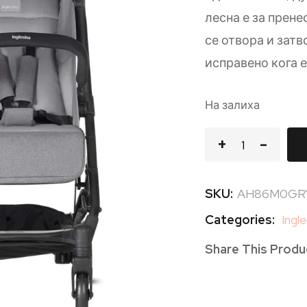
лесна е за прен
се отвора и затв
исправено кога е
На залиха
SKU:
AH86M0GR
Categories:
Ingl
Share This Produ