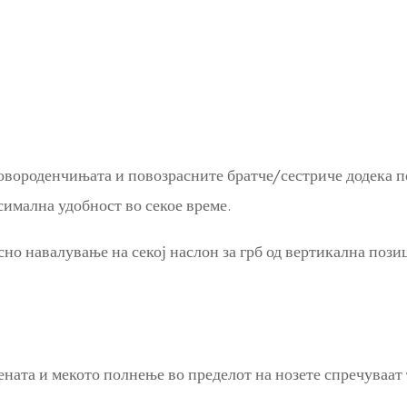
вороденчињата и повозрасните братче/сестриче додека пој
симална удобност во секое време.
но навалување на секој наслон за грб од вертикална позиц
.
ената и мекото полнење во пределот на нозете спречуваат