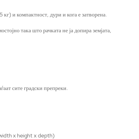
 кг) и компактност, дури и кога е затворена.
остојно така што рачката не ја допира земјата,
ѓаат сите градски препреки.
width x height x depth)