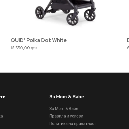
QUID² Polka Dot White
16.550,00
ден
уги
За Mom & Babe
За Mom & Babe
ка
Правила и услови
Политика на приватност