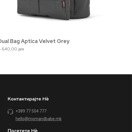
Dual Bag Aptica Velvet Grey
Elect
6.640,00
ден
4.920,
Контактирајте Нè
+389 77 504 777
hello@momandbabe.mk
Посетете Нè