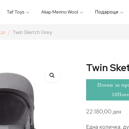
Taf Toys
Aliap Merino Wool
Подароци
Игрални & Подлоги – Baby Gyms
Термо Торбици & Футроли
Термички Садови За Храна
Бањарки & Пешкири
аци
Twin Sketch Grey
Twin Ske
Поени за пр
10Пое
22.180,00
ден
Една количка, д