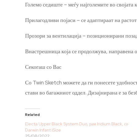
Големо седиште – меѓу најголемите во својата к
Прилагодливи појаси – се адаптираат на растот
Прозори за вентилација – позиционирани позади
Внастрешница која се продолжува, направена 
Секогаш со Вас
Со Twin Sketch можете да ги понесете удобност
стави во багажниот оддел. Дизајнирана е за бе
Related
Electa Upper Black System Duo, рам Iridium Black, со
Darwin Infant iSize
25/08/2022