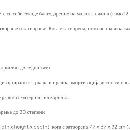
те со себе секаде благодарение на малата тежина (само 12.5
ворање и затворање. Кога е затворена, стои исправена сам
 пристап до седиштата
зајнираните тркала и предна амортизација лесно ги напа
рачкиот материјал на корпата.
перење до 30 степени
dth x height x depth), кога е затворена 77 x 57 x 32 cm (