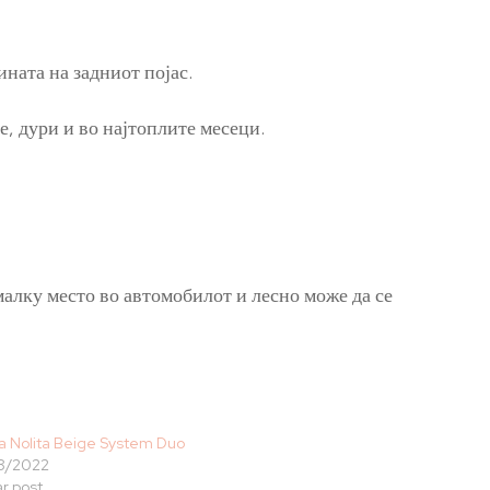
ината на задниот појас.
е, дури и во најтоплите месеци.
малку место во автомобилот и лесно може да се
a Nolita Beige System Duo
8/2022
ar post