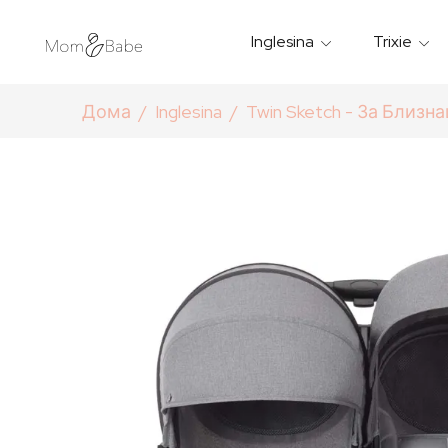
Inglesina
Trixie
Термички Садови За Храна
Мантилчиња За Дожд
Дома
Inglesina
Twin Sketch - За Близн