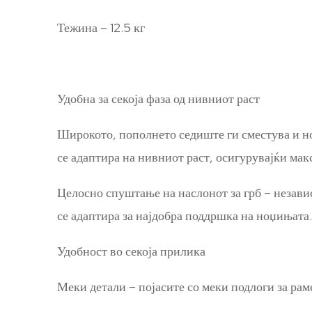
Тежина – 12.5 кг
Удобна за секоја фаза од нивниот раст
Широкото, пополнето седиште ги сместува и но
се адаптира на нивниот раст, осигурувајќи мак
Целосно спуштање на наслонот за грб – независ
се адаптира за најдобра поддршка на ноџињата
Удобност во секоја прилика
Меки детали – појасите со меки подлоги за рам