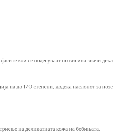
асите кои се подесуваат по висина значи дека
ија па до 170 степени, додека наслонот за нозе
 триење на деликатната кожа на бебињата.