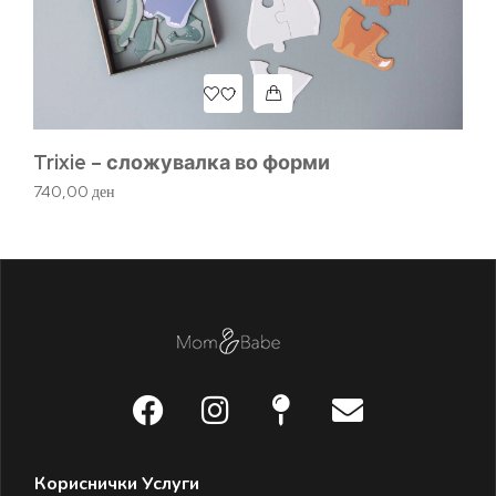
Trixie – сложувалка во форми
Д
740,00
ден
92
Кориснички Услуги