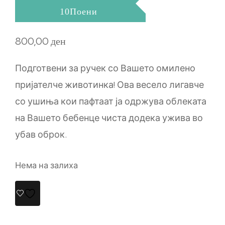
10Поени
800,00
ден
Подготвени за ручек со Вашето омилено
пријателче животинка! Ова весело лигавче
со ушиња кои пафтаат ја одржува облеката
на Вашето бебенце чиста додека ужива во
убав оброк.
Нема на залиха