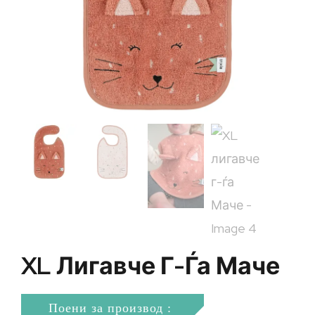
XL Лигавче Г-Ѓа Маче
Поени за производ :