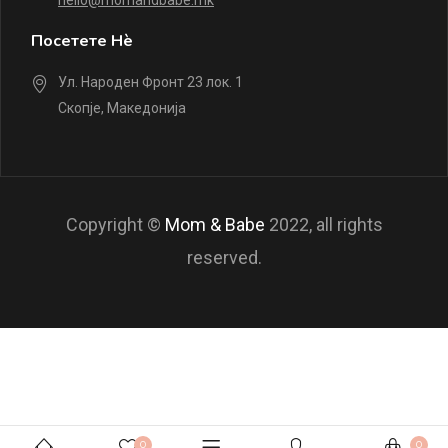
hello@momandbabe.mk
Посетете Нè
Ул. Народен Фронт 23 лок. 1
Скопје, Македонија
Copyright ©
Mom & Babe
2022, all rights
reserved.
0
0