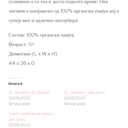
големини а со тоа и доста подолго време. Ова
лигавче е направено од 100% органски памук кој е
супер мек и одлично апсорбира.
Состав: 100% органски памук
Возраст: 0+
Димензии (L x W x H)
44 x 26 x 0
Related
XL лигавче г-ѓа Лисица
XL лигавчe г-дин Дино
21/08/2023
21/08/2023
Similar post
Similar post
Термо торбичка за храна г-
дин Дино
21/08/2023