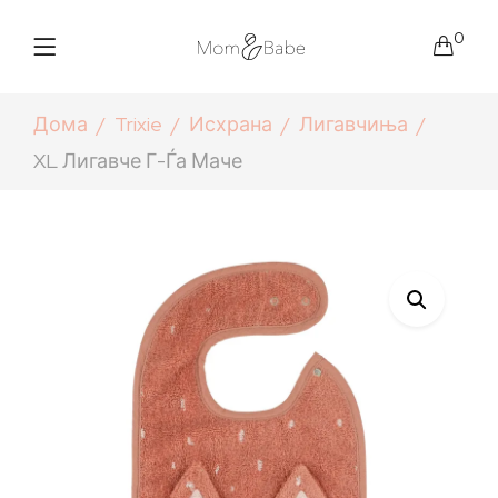
0
Дома
Trixie
Исхрана
Лигавчиња
XL Лигавче Г-Ѓа Маче