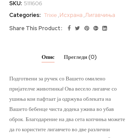
SKU:
5111606
Categories:
Trixie
,
Исхрана
,
Лигавчиња
Share This Product
Опис
Прегледи (0)
Подготвени за ручек со Вашето омилено
пријателче животинка! Ова весело лигавче со
ушиња кои пафтаат ја одржува облеката на
Вашето бебенце чиста додека ужива во убав
оброк. Благодарение на два сета копчиња можете
да го користите лигавчето во две различни