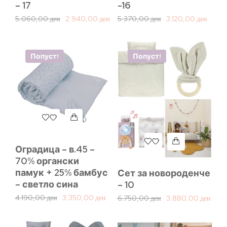
– 17
-16
5.060,00
ден
2.940,00
ден
5.370,00
ден
3.120,00
ден
Попуст!
Попуст!
Оградица – в.45 –
70% органски
памук + 25% бамбус
Сет за новороденче
– светло сина
– 10
4.190,00
ден
3.350,00
ден
6.750,00
ден
3.880,00
ден