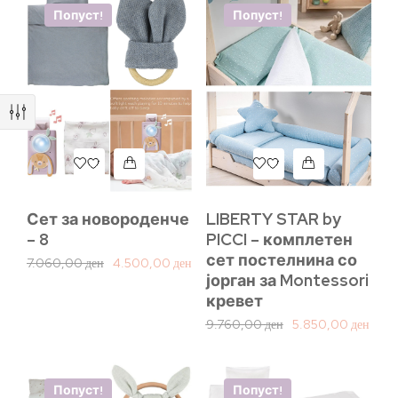
Попуст!
Попуст!
Сет за новороденче
LIBERTY STAR by
– 8
PICCI – комплетен
сет постелнина со
7.060,00
ден
4.500,00
ден
јорган за Montessori
кревет
9.760,00
ден
5.850,00
ден
Попуст!
Попуст!