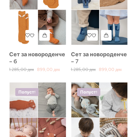
Сет за новороденче
Сет за новороденче
– 6
– 7
1.285,00
ден
899,00
ден
1.285,00
ден
899,00
ден
Попуст!
Попуст!