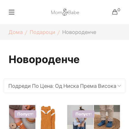
0
Дома
Подароци
Новороденче
Новороденче
Попуст!
Попуст!