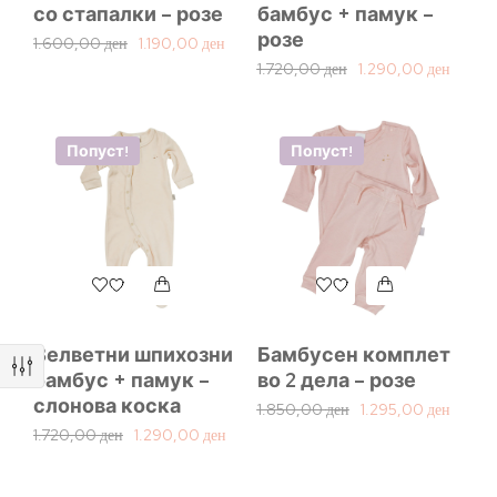
со стапалки – розе
бамбус + памук –
розе
1.600,00
ден
1.190,00
ден
1.720,00
ден
1.290,00
ден
Попуст!
Попуст!
Велветни шпихозни
Бамбусен комплет
бамбус + памук –
во 2 дела – розе
слонова коска
1.850,00
ден
1.295,00
ден
1.720,00
ден
1.290,00
ден