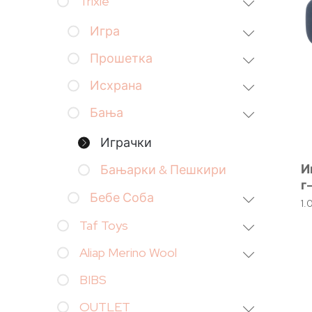
Trixie
Игра
Прошетка
Исхрана
Бања
Играчки
И
Бањарки & Пешкири
г
Бебе Соба
1
Taf Toys
Aliap Merino Wool
BIBS
OUTLET