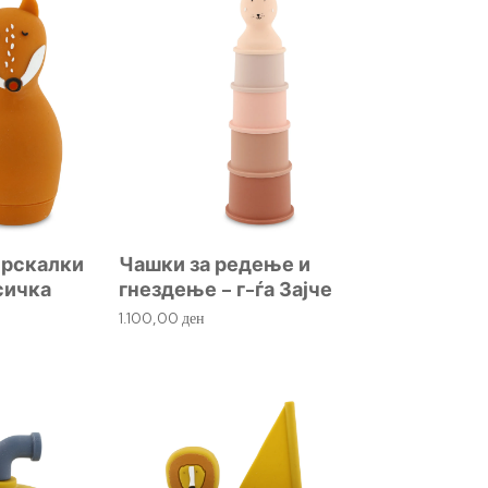
прскалки
Чашки за редење и
исичка
гнездење – г-ѓа Зајче
1.100,00
ден