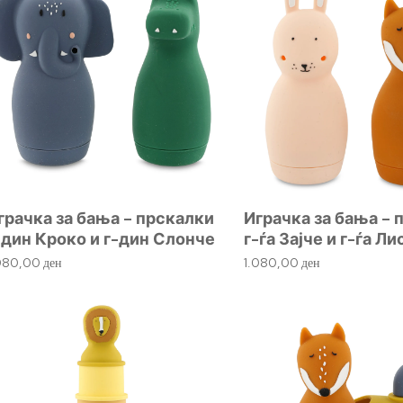
грачка за бања – прскалки
Играчка за бања – 
-дин Кроко и г-дин Слонче
г-ѓа Зајче и г-ѓа Л
.080,00
ден
1.080,00
ден