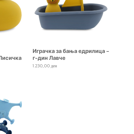
Играчка за бања едрилица –
 Лисичка
г-дин Лавче
1.230,00
ден