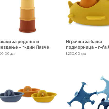
ашки за редење и
Играчка за бања
нездење – г-дин Лавче
подморница – г-ѓа
100,00
ден
1.230,00
ден