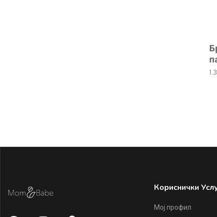
Б
п
1.
Кориснички Усл
Мој профил