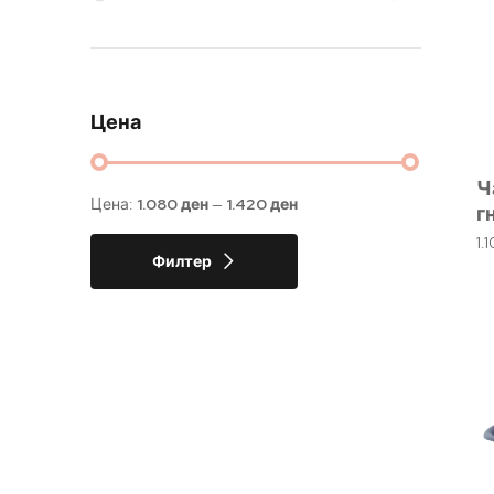
Цена
Ч
Цена:
1.080 ден
—
1.420 ден
г
1.
Филтер