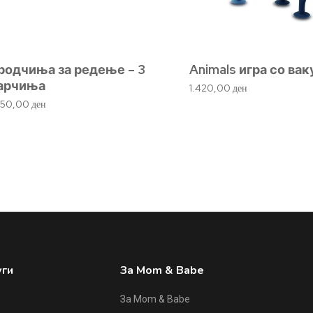
родчиња за редење – 3
Animals игра со ва
арчиња
1.420,00
ден
350,00
ден
уги
За Mom & Babe
За Mom & Babe