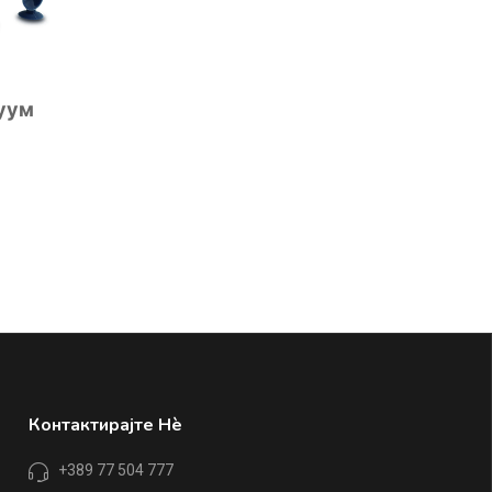
куум
Контактирајте Нè
+389 77 504 777