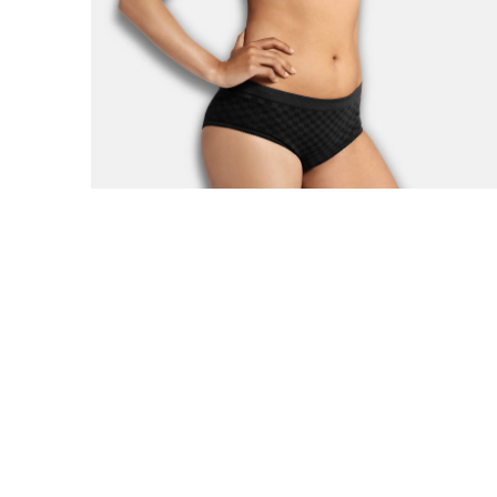
Deluxe градник за доење и бременост с
Carri-Gel®
2.470,00
ден