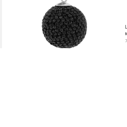
Ланче Babybell Basic Bling Jet
1.850,00
ден
1.570,00
ден
о