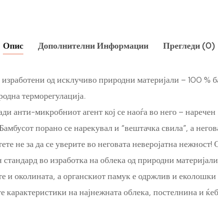
Опис
Дополнителни Информации
Прегледи (0)
е изработени од исклучиво природни материјали – 100 % б
родна терморегулација.
ди анти-микробниот агент кој се наоѓа во него – наречен
 Бамбусот порано се нарекувал и “вештачка свила”, а негов
ете не за да се уверите во неговата неверојатна нежност
тандард во изработка на облека од природни материјали о
е и околината, а органскиот памук е одржлив и еколошки 
те карактеристики на најнежната облека, постелнина и ќеб