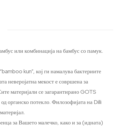
амбус или комбинација на бамбус со памук.
 “bamboo kun”, кој ги намалува бактериите
ата неверојатна мекост е совршена за
! Сите материјали се загарантирано GOTS
д органско потекло. Филозофијата на Dilli
материјал.
енца за Вашето малечко, како и за (идната)