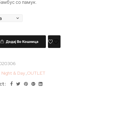
бамбус со памук.
Додај Во Кошница
020306
Night & Day
,
OUTLET
ct