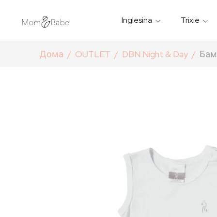
Inglesina
Trixie
Термички Садови За Храна
Мантилчиња За Дожд
Дома
OUTLET
DBN Night & Day
Бам