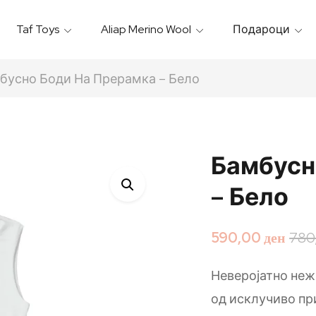
Taf Toys
Aliap Merino Wool
Подароци
Игрални & Подлоги – Baby Gyms
Термо Торбици & Футроли
Термички Садови За Храна
Бањарки & Пешкири
бусно Боди На Прерамка – Бело
Бамбусн
– Бело
590,00
ден
780
Неверојатно нежн
од исклучиво пр