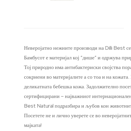
Неверојатно нежните производи на Dilli Best с
Бамбусот е материјал кој “дише” и одржува при
Тој природно има антибактериски својства пора
сокриени во материјалите а со тоа и на кожата.
деликатната бебешка кожа. Задолжително посет
сертифицирани – најважниот интернационален с
Best Natural подразбира и љубов кон животнит
Посетете не и лично уверете се во неверојатни
мајката!