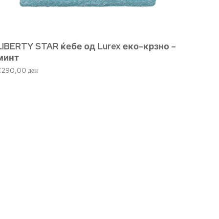
LIBERTY STAR ќебе од Lurex еко-крзно –
минт
7.290,00
ден
Ланче 
1.850,