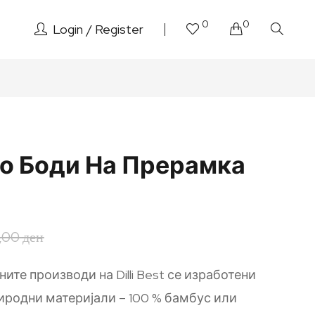
0
0
Login
Register
о Боди На Прерамка
,00
ден
ите производи на Dilli Best се изработени
иродни материјали – 100 % бамбус или