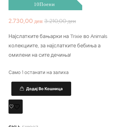
10Поени
2.730,00
ден
3.210,00
ден
Најслатките бањарки на Trixie во Animals
колекциите, за најслатките бебиња а
омилени на сите дечиња!
Само 1 останати на залиха
Додај Во Кошница