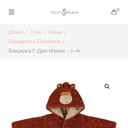
0
Дома
Trixie
Бања
Бањарки & Пешкири
Бањарка Г-Дин Манки – 3-4г