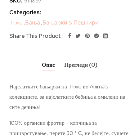
SKU:
5111897
Categories:
Trixie
,
Бања
,
Бањарки & Пешкири
Share This Product
Опис
Прегледи (0)
Најслатките бањарки на Trixie во Animals
колекциите, за најслатките бебиња а омилени на
сите дечиња!
100% органски фротир – копчиња за
прицврстување, перете 30 ° C, не белејте, сушете