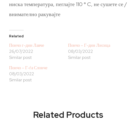
ниска температура, пеглајте 110 ° C, не сушете се /
внимателно ракувајте
Related
Пончо г-дин Лавче
Пончо – Г-дин Лисица
26/07/2022
08/03/2022
Similar post
Similar post
Пончо – Г-ѓа Слонче
08/03/2022
Similar post
Related Products