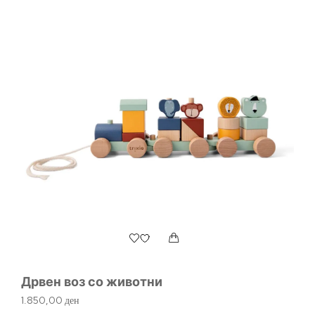
Дрвен воз со животни
Др
1.850,00
ден
1.1