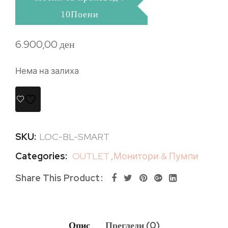
10Поени
6.900,00
ден
Нема на залиха
SKU:
LOC-BL-SMART
Categories:
OUTLET
,
Монитори & Пумпи
Share This Product
Опис
Прегледи (0)