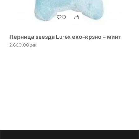
Перница ѕвезда Lurex еко-крзно – минт
2.660,00
ден
De
до
2.