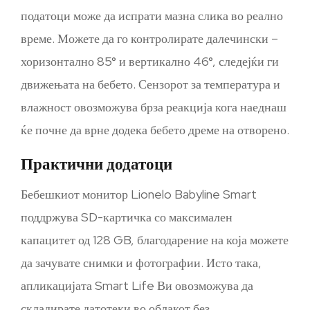
податоци може да испрати мазна слика во реално
време. Можете да го контролирате далечински –
хоризонтално 85° и вертикално 46°, следејќи ги
движењата на бебето. Сензорот за температура и
влажност овозможува брза реакција кога наеднаш
ќе почне да врне додека бебето дреме на отворено.
Практични додатоци
Бебешкиот монитор Lionelo Babyline Smart
поддржува SD-картичка со максимален
капацитет од 128 GB, благодарение на која можете
да зачувате снимки и фотографии. Исто така,
апликацијата Smart Life Ви овозможува да
складирате датотеки во облакот без