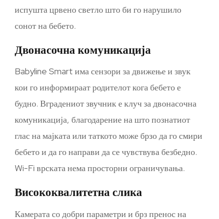
испушта црвено светло што би го нарушило
сонот на бебето.
Двонасочна комуникација
Babyline Smart има сензори за движење и звук
кои го информираат родителот кога бебето е
будно. Вградениот звучник е клуч за двонасочна
комуникација, благодарение на што познатиот
глас на мајката или таткото може брзо да го смири
бебето и да го направи да се чувствува безбедно.
Wi-Fi врската нема просторни ограничувања.
Висококвалитетна слика
Камерата со добри параметри и брз пренос на