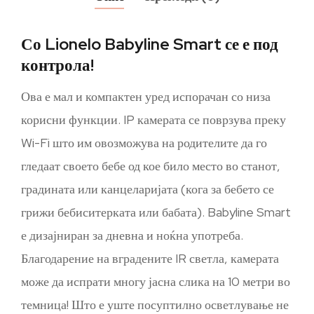
Со Lionelo Babyline Smart се е под
контрола!
Ова е мал и компактен уред испорачан со низа
корисни функции. IP камерата се поврзува преку
Wi-Fi што им овозможува на родителите да го
гледаат своето бебе од кое било место во станот,
градината или канцеларијата (кога за бебето се
грижи бебиситерката или бабата). Babyline Smart
е дизајниран за дневна и ноќна употреба.
Благодарение на вградените IR светла, камерата
може да испрати многу јасна слика на 10 метри во
темница! Што е уште посуптилно осветлување не