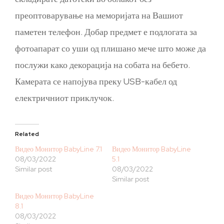
преоптоварување на меморијата на Вашиот
паметен телефон. Добар предмет е подлогата за
фотоапарат со уши од плишано мече што може да
послужи како декорација на собата на бебето.
Камерата се напојува преку USB-кабел од
електричниот приклучок.
Related
Видео Монитор BabyLine 7.1
Видео Монитор BabyLine
08/03/2022
5.1
Similar post
08/03/2022
Similar post
Видео Монитор BabyLine
8.1
08/03/2022