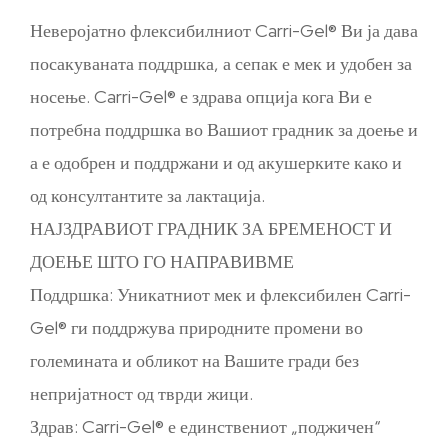
Неверојатно флексибилниот Carri-Gel® Ви ја дава
посакуваната поддршка, а сепак е мек и удобен за
носење. Carri-Gel® е здрава опција кога Ви е
потребна поддршка во Вашиот градник за доење и
а е одобрен и поддржани и од акушерките како и
од консултантите за лактација.
НАЈЗДРАВИОТ ГРАДНИК ЗА БРЕМЕНОСТ И
ДОЕЊЕ ШТО ГО НАПРАВИВМЕ
Поддршка: Уникатниот мек и флексибилен Carri-
Gel® ги поддржува природните промени во
големината и обликот на Вашите гради без
непријатност од тврди жици.
Здрав: Carri-Gel® е единствениот „поджичен“