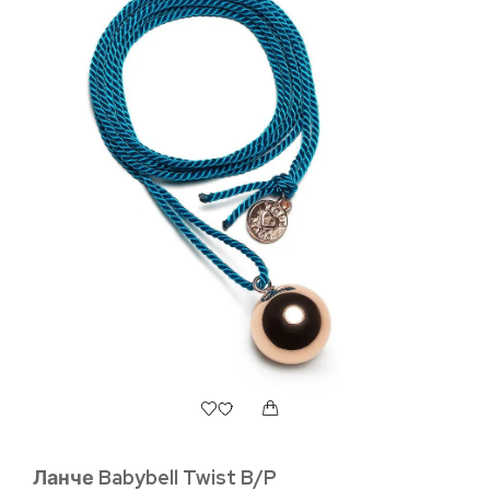
Ал
93
Ланче Babybell Twist B/P