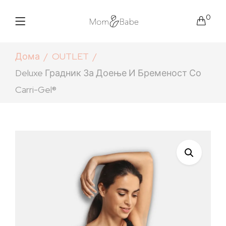
0
Дома
OUTLET
Deluxe Градник За Доење И Бременост Со
Carri-Gel®