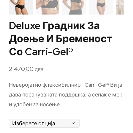
Deluxe Градник За
Доење И Бременост
Со Carri-Gel®
2.470,00
ден
Неверојатно флексибилниот Carri-Gel® Ви ја
дава посакуваната поддршка, а сепак е мек
и удобен за носење.