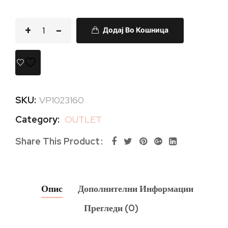
Додај Во Кошница
SKU:
VP1023160
Category:
OUTLET
Share This Product
Опис
Дополнителни Информации
Прегледи (0)