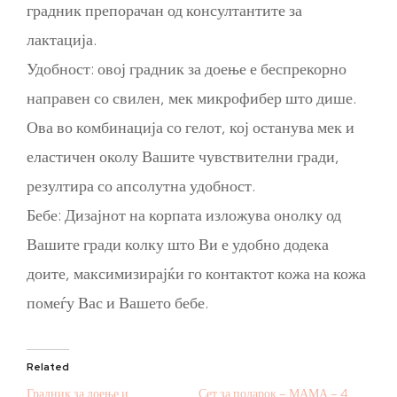
градник препорачан од консултантите за
лактација.
Удобност: овој градник за доење е беспрекорно
направен со свилен, мек микрофибер што дише.
Ова во комбинација со гелот, кој останува мек и
еластичен околу Вашите чувствителни гради,
резултира со апсолутна удобност.
Бебе: Дизајнот на корпата изложува онолку од
Вашите гради колку што Ви е удобно додека
доите, максимизирајќи го контактот кожа на кожа
помеѓу Вас и Вашето бебе.
Related
Градник за доење и
Сет за подарок – МАМА – 4