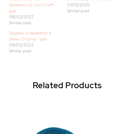
бременост со Carri-Gel® –
07/10/2025
црн
Similar post
08/03/2022
Similar post
Градник за бременост и
доење Original – црн
08/03/2022
Similar post
Related Products