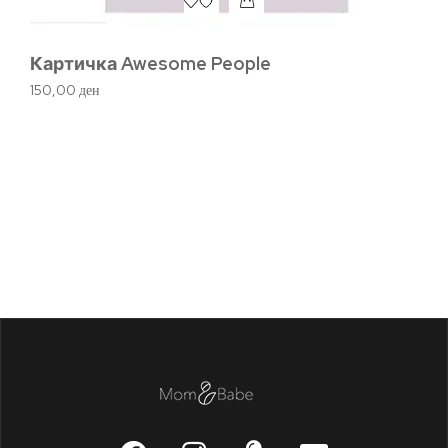
Картичка Awesome People
В
р
150,00
ден
1.