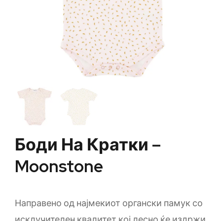
Боди На Кратки –
Moonstone
Направено од најмекиот органски памук со
исклучителен квалитет кој лесно ќе издржи