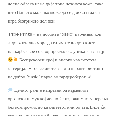
долна облека нема да ја трие нежната кожа, така
што Вашето малечко може да се движи и да си
игра безгрижно цел ден!
Trixie Prints – најдобрите “basic” парчиња, кои
задолжително мора да ги имате во детскиот
плакар! Секое со свој пресладок, уникатен дизајн
Беспрекорен крој и високо квалитетен
материјал – тоа се двете главни карактеристики
на добро “basic” парче во гардероберот. ✔
Целиот ранг е направен од најмекиот,
органски памук кој лесно ќе издржи многу перења
без компромис во квалитетот или бојата. Бидејќи
сите парчиња се во близок контакт со детската