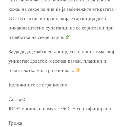
кожа, на секое од нив ќе ја забележите етикетата –
GOTS сертифицирано, која е гаранција дека
никакви штетни супстанци не се користени при
изработка на секое парче.
За да додаде забавен допир, секој принт има свој
уникатен додаток: месечев камен, планини и
небо, слатка мала ротквичка…
Количините се ограничени!
Состав:
100% органски памук – GOTS сертифицирано
Грижа: