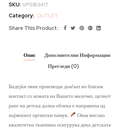
SKU:
VP5183417
Category:
OUTLET
Share This Product
Опис
Дополнителни Информации
Прегледи (0)
Бидејќи овие производи доаѓаат во близок
контакт со кожата на Вашето малечко, целиот
ранг на детска долна облека е направена од
најмекиот органски памук.
Оваа високо
квалитетна ткаенина осигурува дека детската