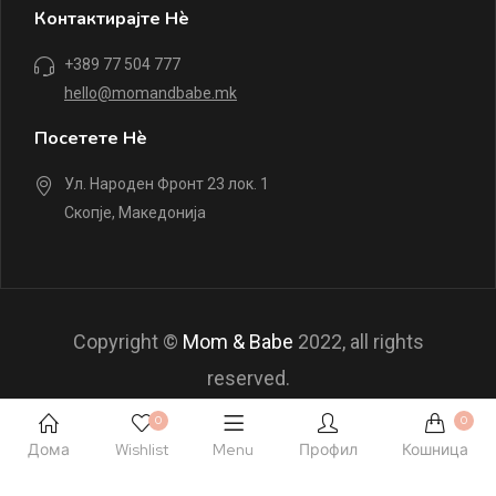
Контактирајте Нè
+389 77 504 777
hello@momandbabe.mk
Посетете Нè
Ул. Народен Фронт 23 лок. 1
Скопје, Македонија
Copyright ©
Mom & Babe
2022, all rights
reserved.
0
0
Дома
Wishlist
Menu
Профил
Кошница