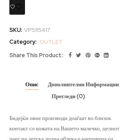
SKU:
VP5115417
Category:
OUTLET
Share This Product
Опис
Дополнителни Информации
Прегледи (0)
Бидејќи овие производи доаѓаат во близок
контакт со кожата на Вашето малечко, целиот
ранг на детска долна облека е направена од