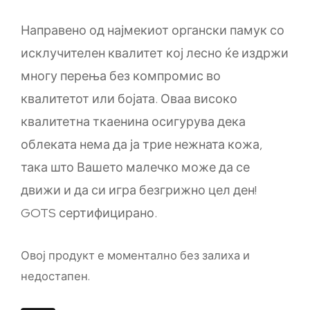
Направено од најмекиот органски памук со
исклучителен квалитет кој лесно ќе издржи
многу перења без компромис во
квалитетот или бојата. Оваа високо
квалитетна ткаенина осигурува дека
облеката нема да ја трие нежната кожа,
така што Вашето малечко може да се
движи и да си игра безгрижно цел ден!
GOTS сертифицирано.
Овој продукт е моментално без залиха и
недостапен.