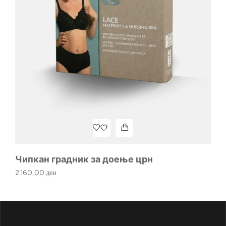
Ал
93
Чипкан градник за доење црн
2.160,00
ден