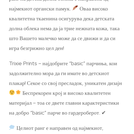
најмекиот органски памук.
Оваа високо
квалитетна ткаенина осигурува дека детската
долна облека нема да ја трие нежната кожа, така
што Вашето малечко може да се движи и да си
игра безгрижно цел ден!
Trixie Prints – најдобрите “basic” парчиња, кои
задолжително мора да ги имате во детскиот
плакар! Секое со свој пресладок, уникатен дизајн
Беспрекорен крој и високо квалитетен
материјал – тоа се двете главни карактеристики
на добро “basic” парче во гардероберот. ✔
Целиот ранг е направен од најмекиот,