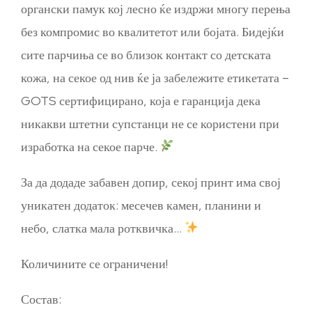
органски памук кој лесно ќе издржи многу перења
без компромис во квалитетот или бојата. Бидејќи
сите парчиња се во близок контакт со детската
кожа, на секое од нив ќе ја забележите етикетата –
GOTS сертифицирано, која е гаранција дека
никакви штетни супстанци не се користени при
изработка на секое парче.
За да додаде забавен допир, секој принт има свој
уникатен додаток: месечев камен, планини и
небо, слатка мала ротквичка…
Количините се ограничени!
Состав: