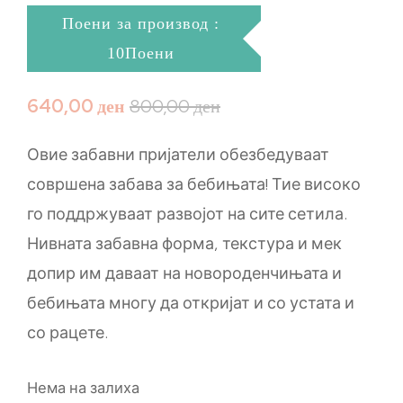
Поени за производ :
10Поени
640,00
ден
800,00
ден
Овие забавни пријатели обезбедуваат
совршена забава за бебињата! Тие високо
го поддржуваат развојот на сите сетила.
Нивната забавна форма, текстура и мек
допир им даваат на новороденчињата и
бебињата многу да откријат и со устата и
со рацете.
Нема на залиха