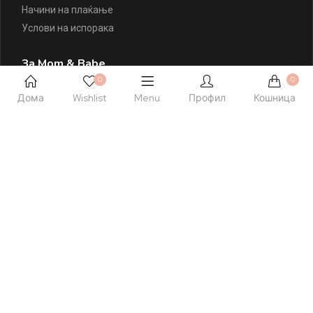
Начини на плаќање
Услови на испорака
За Mom & Babe
0
0
За Mom & Babe
Дома
Wishlist
Menu
Профил
Кошница
Правила и услови
Политика на приватност
Политика на колачиња
Листа на желби
Контактирајте Нè
+389 77 504 777
hello@momandbabe.mk
Посетете Нè
Ул. Народен Фронт 23 лок. 1