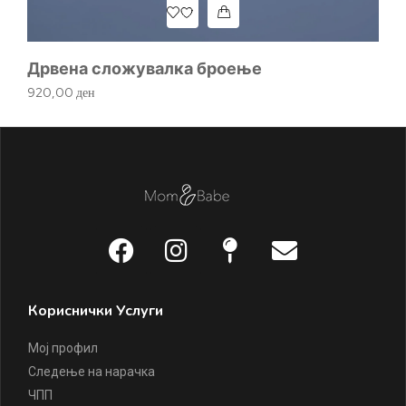
Дрвена сложувалка броење
920,00
ден
Кориснички Услуги
Мој профил
Следење на нарачка
ЧПП