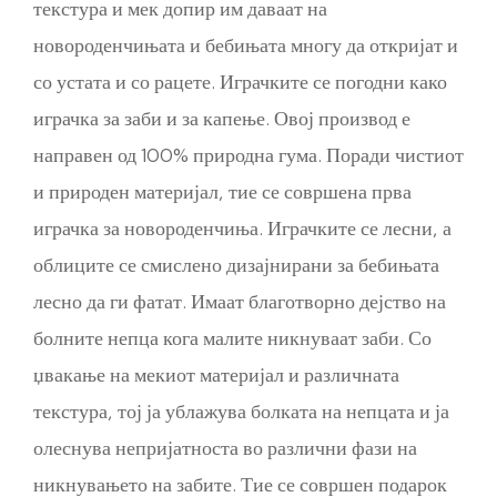
текстура и мек допир им даваат на
новороденчињата и бебињата многу да откријат и
со устата и со рацете. Играчките се погодни како
играчка за заби и за капење. Овој производ е
направен од 100% природна гума. Поради чистиот
и природен материјал, тие се совршена прва
играчка за новороденчиња. Играчките се лесни, а
облиците се смислено дизајнирани за бебињата
лесно да ги фатат. Имаат благотворно дејство на
болните непца кога малите никнуваат заби. Со
џвакање на мекиот материјал и различната
текстура, тој ја ублажува болката на непцата и ја
олеснува непријатноста во различни фази на
никнувањето на забите. Тие се совршен подарок