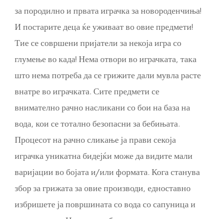
за породилно и првата играчка за новороденчиња!
И постарите деца ќе уживаат во овие предмети!
Тие се совршени пријатели за некоја игра со
глумење во када! Нема отвори во играчката, така
што нема потреба да се грижите дали мувла расте
внатре во играчката. Сите предмети се
внимателно рачно насликани со бои на база на
вода, кои се тотално безопасни за бебињата.
Процесот на рачно сликање ја прави секоја
играчка уникатна бидејќи може да видите мали
варијации во бојата и/или формата. Кога станува
збор за грижата за овие производи, едноставно
избришете ја површината со вода со сапуница и