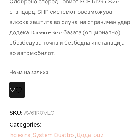
Одобрено според новиот ECE R129 i-Size
стандард. SHP системот овозможува
висока заштита во случај на страничен удар
додека Darwin i-Size базата (опционално)
обезбедува точна и безбедна инсталација
во автомобилот.
Нема на залиха
SKU:
AV61R0VLG
Categories:
Inglesina
,
System Quattro
,
Додатоци