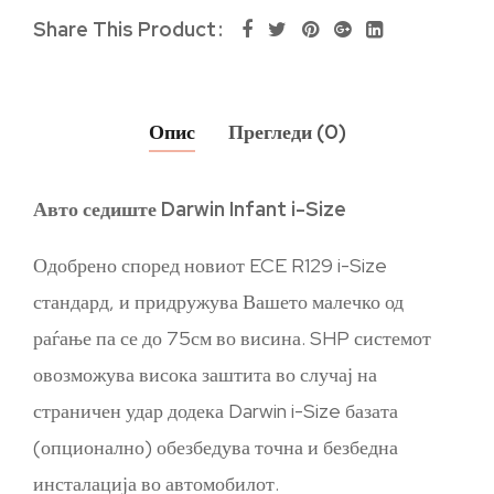
Share This Product
Опис
Прегледи (0)
Авто седиште Darwin Infant i-Size
Одобрено според новиот ECE R129 i-Size
стандард, и придружува Вашето малечко од
раѓање па се до 75см во висина. SHP системот
овозможува висока заштита во случај на
страничен удар додека Darwin i-Size базата
(опционално) обезбедува точна и безбедна
инсталација во автомобилот.