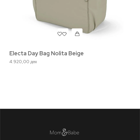
Electa Day Bag Nolita Beige
Du
4.920,00
ден
6.