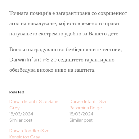
Точната позиција е загарантирана со совршениот
агол на навалување, кој истовремено го прави
патувањето екстремно удобно за Вашето дете.
Високо наградувано во безбедносните тестови,
Darwin Infant i-Size седиштето гарантирано
обезбедува високо ниво на заштита.
Related
Darwin Infant i-Size Satin
Darwin Infant i-Size
Grey
Pashmina Beige
18/03/2024
18/03/2024
Similar post
Similar post
Darwin Toddler iSize
Kensigton Gray