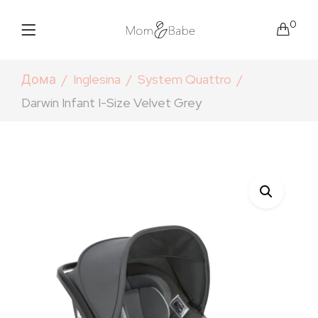
0
Дома
Inglesina
System Quattro
Darwin Infant I-Size Velvet Grey