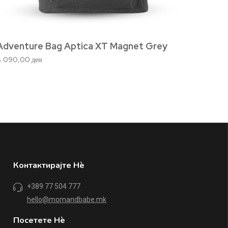
Adventure Bag Aptica XT Magnet Grey
6.090,00
ден
Elect
4.920,
Контактирајте Нè
+389 77 504 777
hello@momandbabe.mk
Посетете Нè