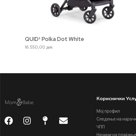
QUID² Polka Dot White
16.550,00
ден
Кориснички Усл
Мој профил
Следење на нарач
ЧПП
Начини на плаќањ