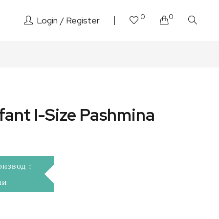
0
0
Login
Register
fant I-Size Pashmina
оизвод :
ни