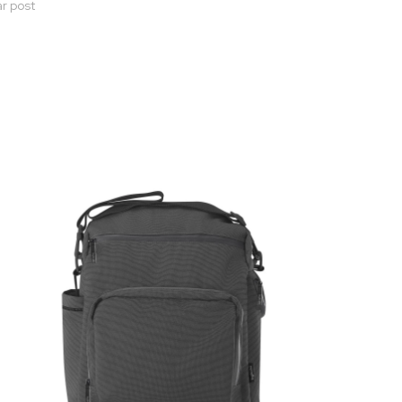
ar post