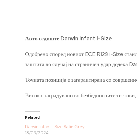
Авто седиште Darwin Infant i-Size
Одобрено според новиот ECE R129 i-Size станд
заштита во случај на страничен удар додека Da
Точната позиција е загарантирана со совршенио
Високо наградувано во безбедносните тестови, 
Related
Darwin Infant i-Size Satin Grey
18/03/2024