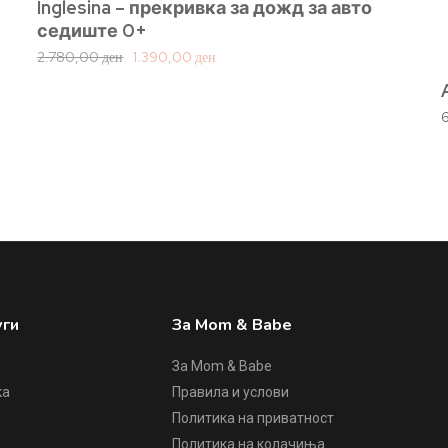
Inglesina – прекривка за дожд за авто
седиште 0+
2.780,00
ден
1.390,00
ден
уги
За Mom & Babe
За Mom & Babe
ка
Правила и услови
Политика на приватност
е
Политика на колачиња