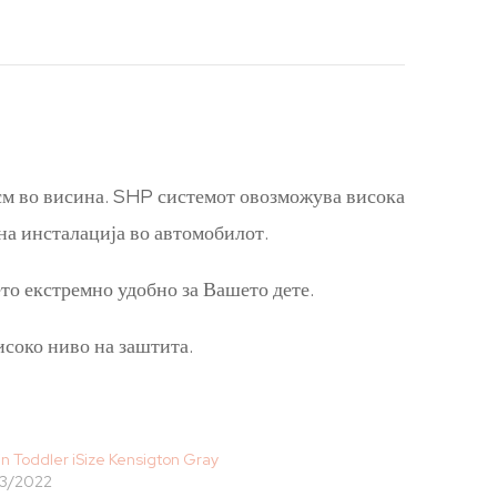
см во висина. SHP системот овозможува висока
дна инсталација во автомобилот.
то екстремно удобно за Вашето дете.
исоко ниво на заштита.
n Toddler iSize Kensigton Gray
3/2022