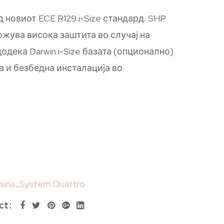
новиот ECE R129 i-Size стандард. SHP
жува висока заштита во случај на
одека Darwin i-Size базата (опционално)
а и безбедна инсталација во
esina
,
System Quattro
ct