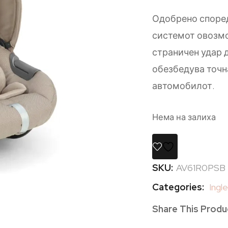
Одобрено според 
системот овозмо
страничен удар д
обезбедува точн
автомобилот.
Нема на залиха
SKU:
AV61R0PSB
Categories:
Ingl
Share This Produ