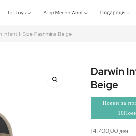
Taf Toys
Aliap Merino Wool
Подароци
Игрални & Подлоги – Baby Gyms
Термо Торбици & Футроли
Термички Садови За Храна
Бањарки & Пешкири
n Infant I-Size Pashmina Beige
Darwin In
Beige
Поени за пр
10Пое
14.700,00
ден