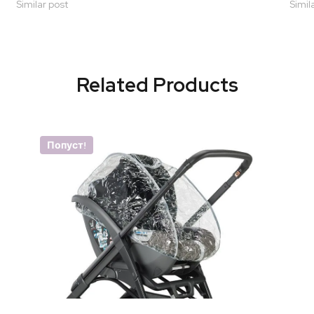
Similar post
Simil
Related Products
Попуст!