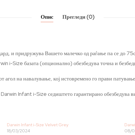
Опис
Прегледи (0)
ард, и придружува Вашето малечко од раѓање па се до 75
rwin i-Size базата (опционално) обезбедува точна и безбе
т агол на навалување, кој истовремено го прави патување
Darwin Infant i-Size седиштето гарантирано обезбедува в
Darwin Infant i-Size Velvet Grey
Darwi
18/03/2024
08/0