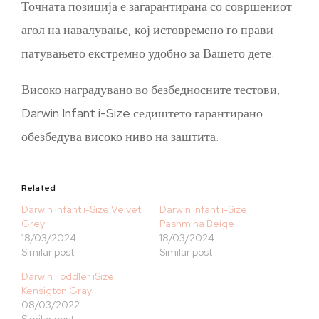
Точната позиција е загарантирана со совршениот
агол на навалување, кој истовремено го прави
патувањето екстремно удобно за Вашето дете.
Високо наградувано во безбедносните тестови,
Darwin Infant i-Size седиштето гарантирано
обезбедува високо ниво на заштита.
Related
Darwin Infant i-Size Velvet
Darwin Infant i-Size
Grey
Pashmina Beige
18/03/2024
18/03/2024
Similar post
Similar post
Darwin Toddler iSize
Kensigton Gray
08/03/2022