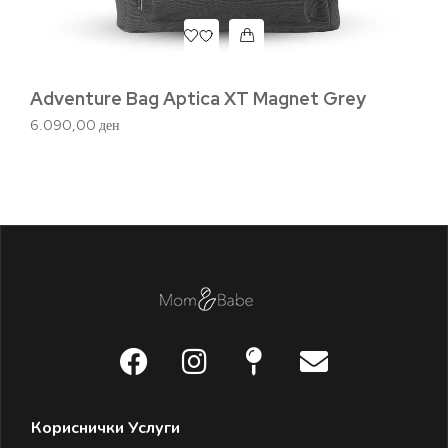
Adventure Bag Aptica XT Magnet Grey
6.090,00
ден
QU
16
Кориснички Услуги