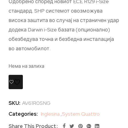
Одобрено според новиот ECE R129 i-Size
стандард. SHP системот овозможува
висока заштита во случај на страничен удар
додека Darwin i-Size базата (опционално)
обезбедува точна и безбедна инсталација
во автомобилот.
Нема на залиха
SKU:
AV61R0SNG
Categories:
Inglesina
,
System Quattro
Share This Product