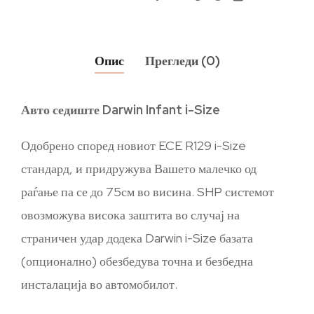
Опис
Прегледи (0)
Авто седиште Darwin Infant i-Size
Одобрено според новиот ECE R129 i-Size
стандард, и придружува Вашето малечко од
раѓање па се до 75см во висина. SHP системот
овозможува висока заштита во случај на
страничен удар додека Darwin i-Size базата
(опционално) обезбедува точна и безбедна
инсталација во автомобилот.