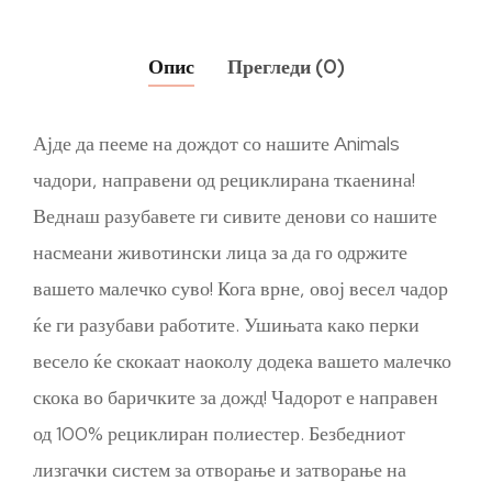
Опис
Прегледи (0)
Ајде да пееме на дождот со нашите Animals
чадори, направени од рециклирана ткаенина!
Веднаш разубавете ги сивите денови со нашите
насмеани животински лица за да го одржите
вашето малечко суво! Кога врне, овој весел чадор
ќе ги разубави работите. Ушињата како перки
весело ќе скокаат наоколу додека вашето малечко
скока во баричките за дожд! Чадорот е направен
од 100% рециклиран полиестер. Безбедниот
лизгачки систем за отворање и затворање на