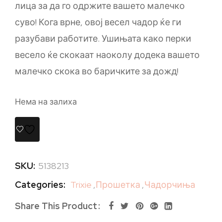
лица за да го одржите вашето малечко
суво! Кога врне, овој весел чадор ќе ги
разубави работите. Ушињата како перки
весело ќе скокаат наоколу додека вашето
малечко скока во баричките за дожд!
Нема на залиха
SKU:
5138213
Categories:
Trixie
,
Прошетка
,
Чадорчиња
Share This Product