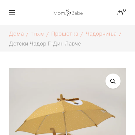
0
Дома
Trixie
Прошетка
Чадорчиња
Детски Чадор Г-Дин Лавче