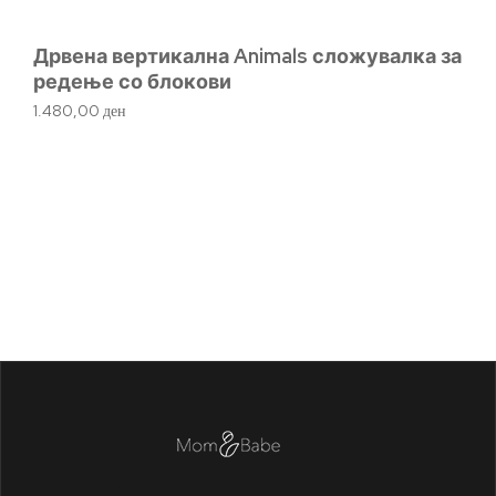
Дрвена вертикална Animals сложувалка за
редење со блокови
1.480,00
ден
Ме
1.