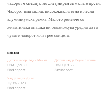
чадорот е специјално дизајниран за малите прсти.
Чадорот има силна, висококвалитетна и лесна
алуминиумска рамка. Малото ременче со
животинска опашка ви овозможува уредно да го
чувате чадорот кога грее сонцето.
Related
Детски чадор Г-дин Манки
Детски чадор Г-дин Лисица
08/03/2022
08/03/2022
Similar post
Similar post
Чадор г-дин Дино
21/08/2023
Similar post