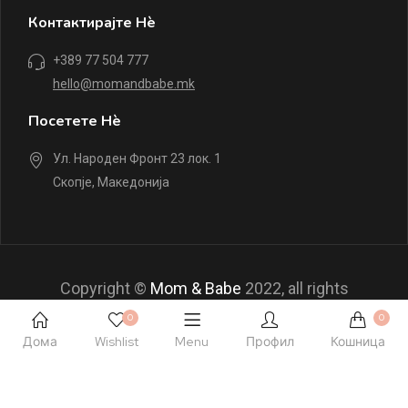
Контактирајте Нè
+389 77 504 777
hello@momandbabe.mk
Посетете Нè
Ул. Народен Фронт 23 лок. 1
Скопје, Македонија
Copyright ©
Mom & Babe
2022, all rights
reserved.
0
0
Дома
Wishlist
Menu
Профил
Кошница