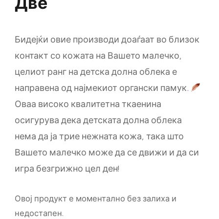
Две
Бидејќи овие производи доаѓаат во близок
контакт со кожата на Вашето малечко,
целиот ранг на детска долна облека е
направена од најмекиот органски памук.
Оваа високо квалитетна ткаенина
осигурува дека детската долна облека
нема да ја трие нежната кожа, така што
Вашето малечко може да се движи и да си
игра безгрижно цел ден!
Овој продукт е моментално без залиха и
недостапен.