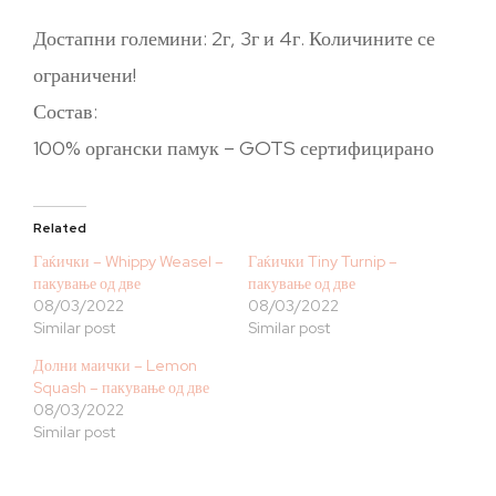
Достапни големини: 2г, 3г и 4г. Количините се
ограничени!
Состав:
100% органски памук – GOTS сертифицирано
Related
Гаќички – Whippy Weasel –
Гаќички Tiny Turnip –
пакување од две
пакување од две
08/03/2022
08/03/2022
Similar post
Similar post
Долни маички – Lemon
Squash – пакување од две
08/03/2022
Similar post