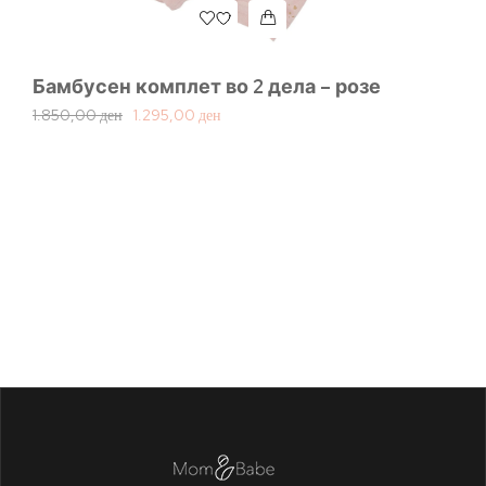
Бамбусен комплет во 2 дела – розе
1.850,00
ден
1.295,00
ден
Ч
2.