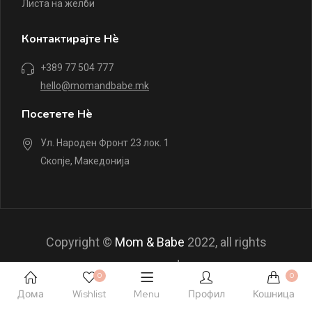
Листа на желби
Контактирајте Нè
+389 77 504 777
hello@momandbabe.mk
Посетете Нè
Ул. Народен Фронт 23 лок. 1
Скопје, Македонија
Copyright ©
Mom & Babe
2022, all rights
reserved.
0
0
Дома
Wishlist
Menu
Профил
Кошница