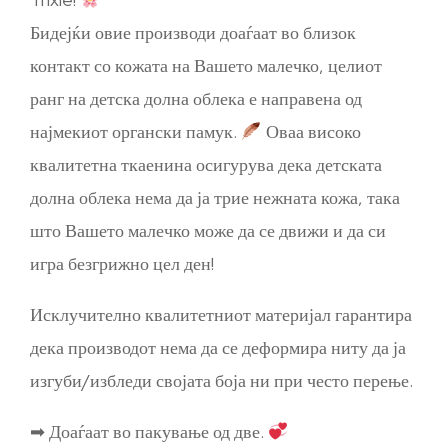
Бидејќи овие производи доаѓаат во близок
контакт со кожата на Вашето малечко, целиот
ранг на детска долна облека е направена од
најмекиот органски памук.
Оваа високо
квалитетна ткаенина осигурува дека детската
долна облека нема да ја трие нежната кожа, така
што Вашето малечко може да се движи и да си
игра безгрижно цел ден!
Исклучително квалитетниот материјал гарантира
дека производот нема да се деформира ниту да ја
изгуби/избледи својата боја ни при често перење.
➡ Доаѓаат во пакување од две.