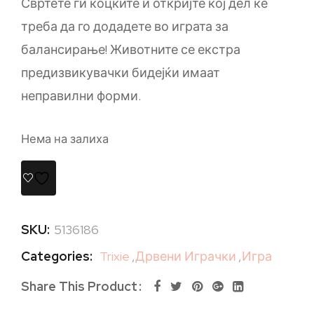
Свртете ги коцките и откријте кој дел ќе
треба да го додадете во играта за
балансирање! Животните се екстра
предизвикувачки бидејќи имаат
неправилни форми.
Нема на залиха
SKU:
5136186
Categories:
Trixie
,
Дрвени Играчки
,
Игра
Share This Product