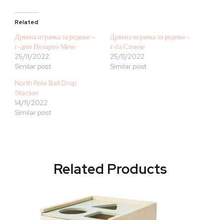
Related
Дрвена играчка за редење –
Дрвена играчка за редење –
г-дин Поларно Мече
г-ѓа Слонче
25/11/2022
25/11/2022
Similar post
Similar post
North Pole Ball Drop
Stacker
14/11/2022
Similar post
Related Products