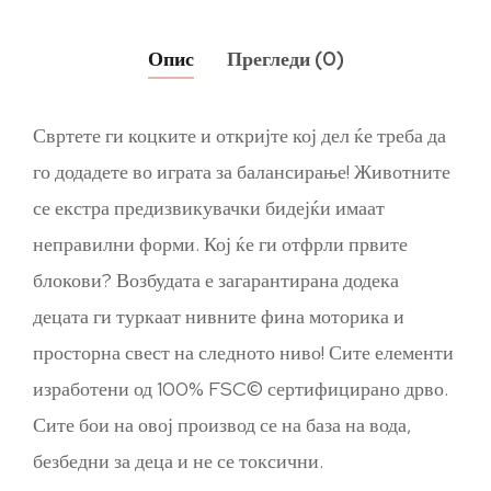
Опис
Прегледи (0)
Свртете ги коцките и откријте кој дел ќе треба да
го додадете во играта за балансирање! Животните
се екстра предизвикувачки бидејќи имаат
неправилни форми. Кој ќе ги отфрли првите
блокови? Возбудата е загарантирана додека
децата ги туркаат нивните фина моторика и
просторна свест на следното ниво! Сите елементи
изработени од 100% FSC© сертифицирано дрво.
Сите бои на овој производ се на база на вода,
безбедни за деца и не се токсични.